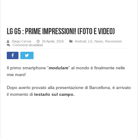
LG G5 : Prime impressioni! (Foto e Video)
Diego Cervia
20 Aprile, 2016
Android
,
LG
,
News
,
Recensioni
su
Commenti disabilitati
LG
G5
:
Prime
impressioni!
(Foto
Il primo smartphone “
modulare
” al mondo è finalmente nelle
e
mie mani!
Video)
Dopo averlo provato alla presentazione di Barcellona, è arrivato
il momento di
testarlo sul campo.