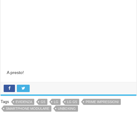
A presto!
Tags
EVIDENZA
G5
LG
LG G5
PRIME IMPRESSIONI
SMARTPHONE MODULARE
UNBOXING