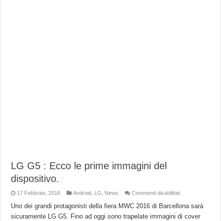
LG G5 : Ecco le prime immagini del
dispositivo.
su
17 Febbraio, 2016
Android
,
LG
,
News
Commenti disabilitati
LG
G5
Uno dei grandi protagonisti della fiera MWC 2016 di Barcellona sarà
:
sicuramente LG G5. Fino ad oggi sono trapelate immagini di cover
Ecco