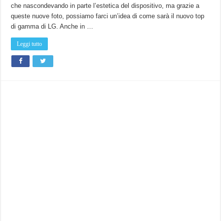
le
che nascondevando in parte l’estetica del dispositivo, ma grazie a
prime
immagini
queste nuove foto, possiamo farci un’idea di come sarà il nuovo top
del
dispositivo.
di gamma di LG. Anche in …
Leggi tutto