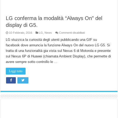
LG conferma la modalità “Always On” del
display di G5.
su
10 Febbraio, 2016
LG
,
News
Commenti disabilitati
LG
conferma
LG stuzzica la curiosità degli utenti pubblicando una GIF su
la
facebook dove annuncia la funzione Always On del nuovo LG G5. Si
modalità
“Always
tratta di una funzionalità gia vista sul Nexus 6 di Motorola e presente
On”
del
sul Nexus 6P di Huawei (chiamata Ambient Display), che permette di
display
di
avere sempre sotto controllo le …
G5.
Leggi tutto