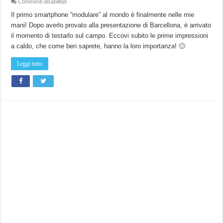
su
Commenti disabilitati
LG
G5
Il primo smartphone “modulare” al mondo è finalmente nelle mie
:
mani! Dopo averlo provato alla presentazione di Barcellona, è arrivato
Prime
impressioni!
il momento di testarlo sul campo. Eccovi subito le prime impressioni
(Foto
e
a caldo, che come ben saprete, hanno la loro importanza! 🙂
Video)
Leggi tutto