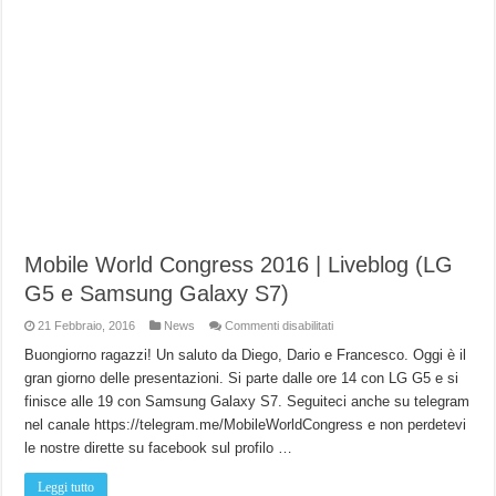
Mobile World Congress 2016 | Liveblog (LG
G5 e Samsung Galaxy S7)
su
21 Febbraio, 2016
News
Commenti disabilitati
Mobile
World
Buongiorno ragazzi! Un saluto da Diego, Dario e Francesco. Oggi è il
Congress
gran giorno delle presentazioni. Si parte dalle ore 14 con LG G5 e si
2016
|
finisce alle 19 con Samsung Galaxy S7. Seguiteci anche su telegram
Liveblog
(LG
nel canale https://telegram.me/MobileWorldCongress e non perdetevi
G5
e
le nostre dirette su facebook sul profilo …
Samsung
Galaxy
S7)
Leggi tutto