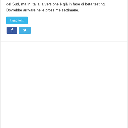
rilascio
del Sud, ma in Italia la versione è già in fase di beta testing.
di
Android
Dovrebbe arrivare nelle prossime settimane.
7
Nougat!
Leggi tutto