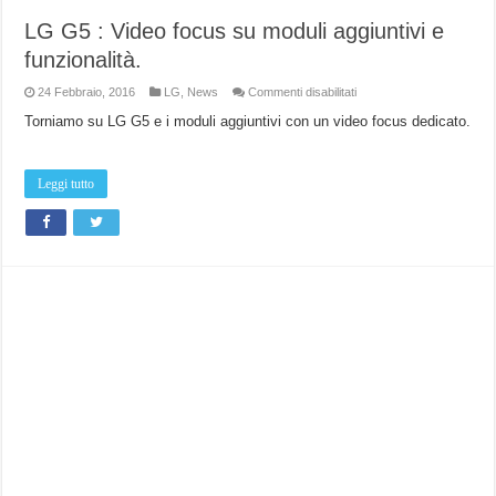
LG G5 : Video focus su moduli aggiuntivi e
funzionalità.
su
24 Febbraio, 2016
LG
,
News
Commenti disabilitati
LG
G5
Torniamo su LG G5 e i moduli aggiuntivi con un video focus dedicato.
:
Video
focus
su
Leggi tutto
moduli
aggiuntivi
e
funzionalità.