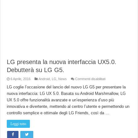
LG presenta la nuova interfaccia UX5.0.
Debutterà su LG G5.
su
6 Aprile, 2016
Android
,
LG
,
News
Commenti disabilitati
LG
presenta
LG coglie l’occasione del lancio del nuovo LG G5 per presentare la
la
nuova interfaccia: LG UX 5.0. Basata su Android Marshmallow, LG
nuova
interfaccia
UX 5.0 offre funzionalità avanzate e un’esperienza d’uso più
UX5.0.
Debutterà
innovativa e divertente, mettendo al centro l’utente e permettendo un
su
LG
controllo semplice e ottimale degli LG Friends, così da …
G5.
Leggi tutto