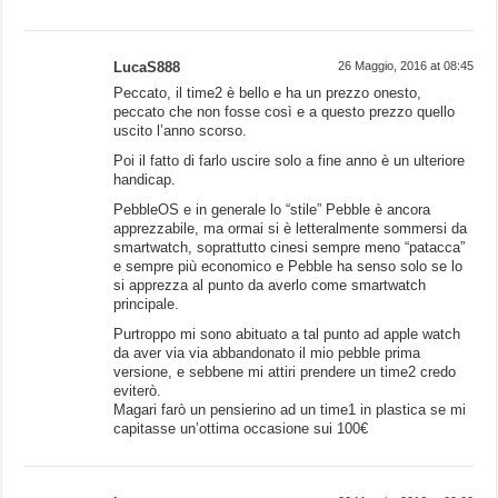
LucaS888
26 Maggio, 2016 at 08:45
Peccato, il time2 è bello e ha un prezzo onesto,
peccato che non fosse così e a questo prezzo quello
uscito l’anno scorso.
Poi il fatto di farlo uscire solo a fine anno è un ulteriore
handicap.
PebbleOS e in generale lo “stile” Pebble è ancora
apprezzabile, ma ormai si è letteralmente sommersi da
smartwatch, soprattutto cinesi sempre meno “patacca”
e sempre più economico e Pebble ha senso solo se lo
si apprezza al punto da averlo come smartwatch
principale.
Purtroppo mi sono abituato a tal punto ad apple watch
da aver via via abbandonato il mio pebble prima
versione, e sebbene mi attiri prendere un time2 credo
eviterò.
Magari farò un pensierino ad un time1 in plastica se mi
capitasse un’ottima occasione sui 100€