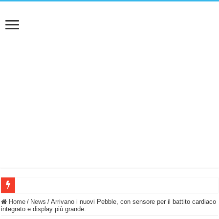
BASTA FATICARE! Questo robot tagliaerba lo appoggi e fa tutto lui! (Senza cav
Home
/
News
/
Arrivano i nuovi Pebble, con sensore per il battito cardiaco
integrato e display più grande.
PULISCE e SI SVUOTA DA SOLA! UWANT V600: Aspirapolvere senza fili con