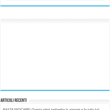
Articoli Recenti
BASTA FATICARE! Questo robot tagliaerba lo appoggi e fa tutto lui!