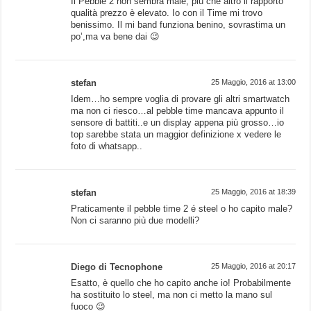
Il Pebble 2 non sembra male, più che altro il rapporto
qualità prezzo è elevato. Io con il Time mi trovo
benissimo. Il mi band funziona benino, sovrastima un
po’,ma va bene dai 😉
stefan
25 Maggio, 2016 at 13:00
Idem…ho sempre voglia di provare gli altri smartwatch
ma non ci riesco…al pebble time mancava appunto il
sensore di battiti..e un display appena più grosso…io
top sarebbe stata un maggior definizione x vedere le
foto di whatsapp..
stefan
25 Maggio, 2016 at 18:39
Praticamente il pebble time 2 é steel o ho capito male?
Non ci saranno più due modelli?
Diego di Tecnophone
25 Maggio, 2016 at 20:17
Esatto, è quello che ho capito anche io! Probabilmente
ha sostituito lo steel, ma non ci metto la mano sul
fuoco 😉