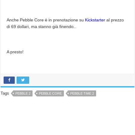
Anche Pebble Core è in prenotazione su
Kickstarter
al prezzo
di 69 dollari, ma stanno già finendo..
A presto!
Tags
PEBBLE 2
PEBBLE CORE
PEBBLE TIME 2