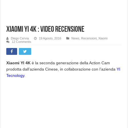
Xiaomi YI 4K : Video recensione
Diego Cervia
19 Agosto, 2016
News
,
Recensioni
,
Xiaomi
12 Comments
Xiaomi YI 4K
è la seconda generazione della Action Cam
prodotta dall’azienda Cinese, in collaborazione con l’azienda
YI
Tecnology
.