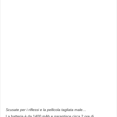
Scusate per i riflessi e la pellicola tagliata male…
La batteria è da 1400 mAh e garantisce circa 2 ore di