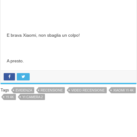
E brava Xiaomi, non sbaglia un colpo!
A presto.
Tags
EVIDENZA
RECENSIONE
VIDEO RECENSIONE
XIAOMI YI 4K
YI 4K
YI CAMERA 2