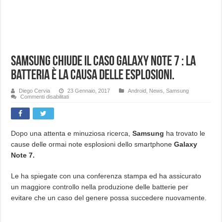
Samsung chiude il caso Galaxy Note 7 : La
batteria è la causa delle esplosioni.
Diego Cervia
23 Gennaio, 2017
Android
,
News
,
Samsung
su
Commenti disabilitati
Samsung
chiude
il
caso
Galaxy
Note
Dopo una attenta e minuziosa ricerca,
Samsung
ha trovato le
7
cause delle ormai note esplosioni dello smartphone
Galaxy
:
La
Note 7.
batteria
è
la
causa
Le ha spiegate con una conferenza stampa ed ha assicurato
delle
esplosioni.
un maggiore controllo nella produzione delle batterie per
evitare che un caso del genere possa succedere nuovamente.