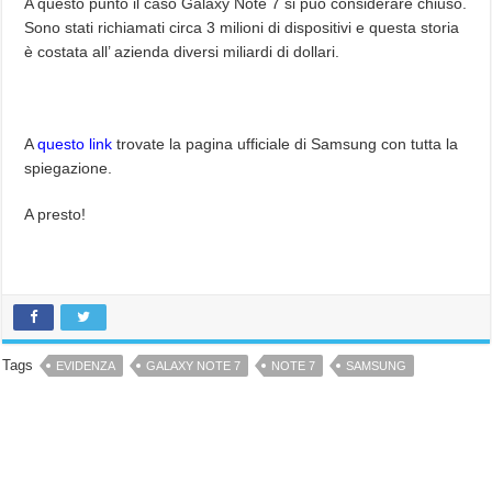
A questo punto il caso Galaxy Note 7 si può considerare chiuso.
Sono stati richiamati circa 3 milioni di dispositivi e questa storia
è costata all’ azienda diversi miliardi di dollari.
A
questo link
trovate la pagina ufficiale di Samsung con tutta la
spiegazione.
A presto!
Tags
EVIDENZA
GALAXY NOTE 7
NOTE 7
SAMSUNG