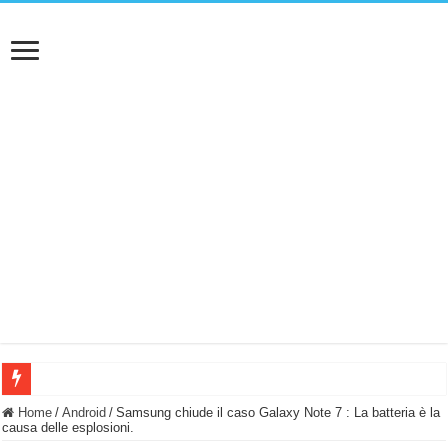
BASTA FATICARE! Questo robot tagliaerba lo appoggi e fa tutto lui! (Senza cav
Home
/
Android
/
Samsung chiude il caso Galaxy Note 7 : La batteria è la
causa delle esplosioni.
PULISCE e SI SVUOTA DA SOLA! UWANT V600: Aspirapolvere senza fili con