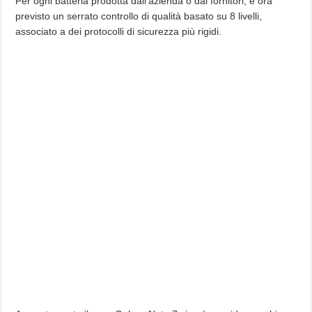
Per ogni batteria prodotta dall’azienda o dai fornitori, è ora
previsto un serrato controllo di qualità basato su 8 livelli,
associato a dei protocolli di sicurezza più rigidi.