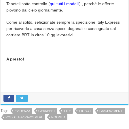
Teneteli sotto controllo (
qui tutti i modelli
) , perché le offerte
piovono dal cielo giornalmente.
Come al solito, selezionate sempre la spedizione Italy Express
per riceverlo a casa senza spese doganali e consegnato dal
corriere BRT in circa 10 gg lavorativi.
A presto!
Tags
EVIDENZA
GEARBEST
ILIFE
IROBOT
LAVA PAVIMENTI
ROBOT ASPIRAPOLVERE
ROOMBA