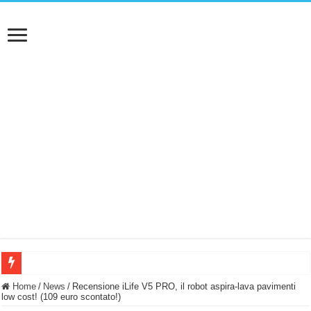
BASTA FATICARE! Questo robot tagliaerba lo appoggi e fa tutto lui! (Senza cav
Home
/
News
/
Recensione iLife V5 PRO, il robot aspira-lava pavimenti
low cost! (109 euro scontato!)
PULISCE e SI SVUOTA DA SOLA! UWANT V600: Aspirapolvere senza fili con