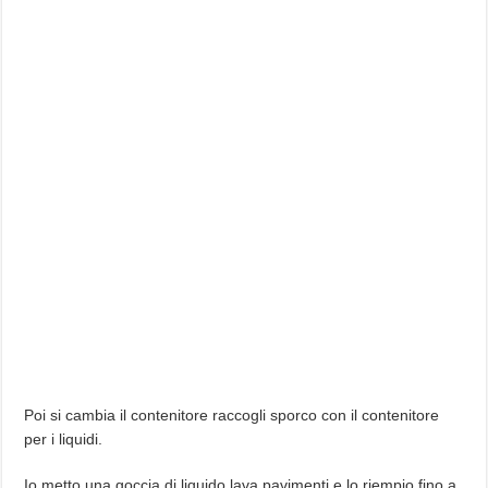
Poi si cambia il contenitore raccogli sporco con il contenitore
per i liquidi.
Io metto una goccia di liquido lava pavimenti e lo riempio fino a