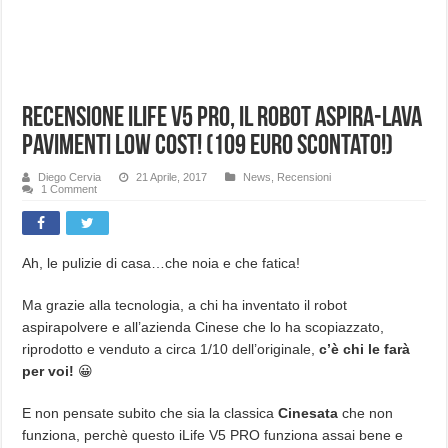
Recensione iLife V5 PRO, il robot aspira-lava
pavimenti low cost! (109 euro scontato!)
Diego Cervia
21 Aprile, 2017
News
,
Recensioni
1 Comment
Ah, le pulizie di casa…che noia e che fatica!
Ma grazie alla tecnologia, a chi ha inventato il robot
aspirapolvere e all’azienda Cinese che lo ha scopiazzato,
riprodotto e venduto a circa 1/10 dell’originale,
c’è chi le farà
per voi!
😀
E non pensate subito che sia la classica
Cinesata
che non
funziona, perchè questo iLife V5 PRO funziona assai bene e