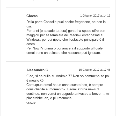
Giocas
1 Giugno, 2017 at 14:19
Della parte Consolle puoi anche fregartene, se non la
usi.
Per anni (e accade tutt’ora) gente ha speso cifre ben
maggiori per assemblare dei Media-Center basati su
Windows, per cui ripeto che l’ostacolo principale è il
costo.
Per NowTV prima o poi arriverà il supporto ufficiale,
ormai sono un colosso che nessuno può ignorare.
Alessandro C.
15 Giugno, 2017 at 17:46
Ciao, si sa nulla su Android 7? Non so nemmeno se poi
è meglio 😉
Comuqnue ormai ha un anno questo box, è sempre
consigliabile al momento? Xiaomi sforna news di
continuo, non vorrei un upgrade arrivasse a breve … mi
piacerebbe lan, e piu memoria
grazie