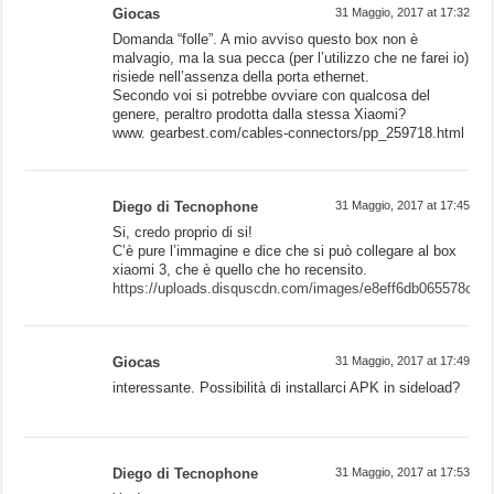
Giocas
31 Maggio, 2017 at 17:32
Domanda “folle”. A mio avviso questo box non è
malvagio, ma la sua pecca (per l’utilizzo che ne farei io)
risiede nell’assenza della porta ethernet.
Secondo voi si potrebbe ovviare con qualcosa del
genere, peraltro prodotta dalla stessa Xiaomi?
www. gearbest.com/cables-connectors/pp_259718.html
Diego di Tecnophone
31 Maggio, 2017 at 17:45
Si, credo proprio di si!
C’è pure l’immagine e dice che si può collegare al box
xiaomi 3, che è quello che ho recensito.
https://uploads.disquscdn.com/images/e8eff6db065578ca
Giocas
31 Maggio, 2017 at 17:49
interessante. Possibilità di installarci APK in sideload?
Diego di Tecnophone
31 Maggio, 2017 at 17:53