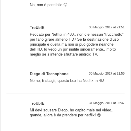
No, non è possibile 🙁
TroUblE
30 Maggio, 2017 at 21:51
Peccato per Netflix in 480.. non c’è nessun “trucchetto”
per farlo girare almeno HD? Se la destinazione d’uso
principale è quella ma non si può godere neanche
dell’HD, lo vedo un po’ inutile sinceramente.. molto
meglio se s’intende sfruttare android TV.
Diego di Tecnophone
30 Maggio, 2017 at 21:55
No no, ti sbagli, questo box ha Netflix in 4k!
TroUblE
31 Maggio, 2017 at 02:47
Mi devi scusare Diego, ho capito male nel video..
grande, allora è da prendere per netflix! 🙂