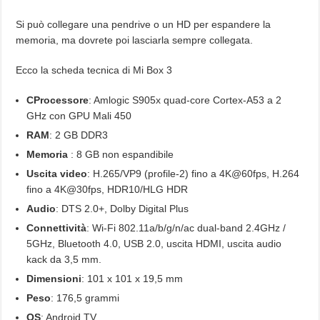
Si può collegare una pendrive o un HD per espandere la
memoria, ma dovrete poi lasciarla sempre collegata.
Ecco la scheda tecnica di Mi Box 3
CProcessore
: Amlogic S905x quad-core Cortex-A53 a 2
GHz con GPU Mali 450
RAM
: 2 GB DDR3
Memoria
: 8 GB non espandibile
Uscita video
: H.265/VP9 (profile-2) fino a 4K@60fps, H.264
fino a 4K@30fps, HDR10/HLG HDR
Audio
: DTS 2.0+, Dolby Digital Plus
Connettività
: Wi-Fi 802.11a/b/g/n/ac dual-band 2.4GHz /
5GHz, Bluetooth 4.0, USB 2.0, uscita HDMI, uscita audio
kack da 3,5 mm.
Dimensioni
: 101 x 101 x 19,5 mm
Peso
: 176,5 grammi
OS
: Android TV