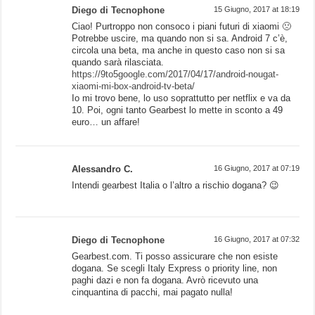
Diego di Tecnophone
15 Giugno, 2017 at 18:19
Ciao! Purtroppo non consoco i piani futuri di xiaomi 🙁
Potrebbe uscire, ma quando non si sa. Android 7 c’è,
circola una beta, ma anche in questo caso non si sa
quando sarà rilasciata.
https://9to5google.com/2017/04/17/android-nougat-
xiaomi-mi-box-android-tv-beta/
Io mi trovo bene, lo uso soprattutto per netflix e va da
10. Poi, ogni tanto Gearbest lo mette in sconto a 49
euro… un affare!
Alessandro C.
16 Giugno, 2017 at 07:19
Intendi gearbest Italia o l’altro a rischio dogana? 😉
Diego di Tecnophone
16 Giugno, 2017 at 07:32
Gearbest.com. Ti posso assicurare che non esiste
dogana. Se scegli Italy Express o priority line, non
paghi dazi e non fa dogana. Avrò ricevuto una
cinquantina di pacchi, mai pagato nulla!