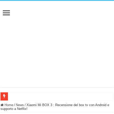
BASTA FATICARE! Questo robot tagliaerba lo appoggi e fa tutto lui! (Senza cav
Home
/
News
/
Xiaomi Mi BOX 3 : Recensione del box tv con Android e
supporto a Netflix!
PULISCE e SI SVUOTA DA SOLA! UWANT V600: Aspirapolvere senza fili con