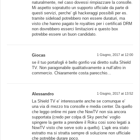
naturalmente, nel caso dovessi rimpiazzare la consolle.
Mi aspetto sopratutto un supporto ufficiale da parte di
questi servizi, perche’ gli hackeraggi possibili per es.
tramite sideload potrebbero non essere duraturi, ma
visto che hanno pagato le royalties per i certificati DRM
non dovrebbero esserci limitazioni e questo box
potrebbe essere un buon candidato.
Giocas
1 Giugno, 2017 at 12:00
se il tuo portafogli è bello gonfio vai diretto sulla Shield
TV. Non paragonabile qualitativamente a null’altro in
commercio. Chiaramente costa parecchio…
Alessandro
1 Giugno, 2017 at 13:52
La Shield TV e’ interessante anche se comunque e’
una via di mezzo tra consolle e media center. Da quello
che leggo online mi pare che NowTV non sia ancora
supportata (credo per colpa di Sky perche’ voglio
spingere la gente a prendere il Roku cosi sono legati a
NowTV visto che serve solo a quello). L’apk era stato
estratto ma si stratta sempre di soluzione non ufficiale
che potrebbe durare poco.