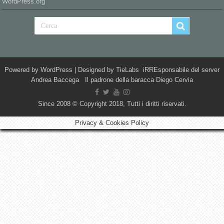
WordPress.org
Powered by
WordPress
| Designed by
TieLabs
iRREsponsabile del server
Andrea Baccega Il padrone della baracca Diego Cervia
Since 2008 © Copyright 2018, Tutti i diritti riservati.
Privacy & Cookies Policy