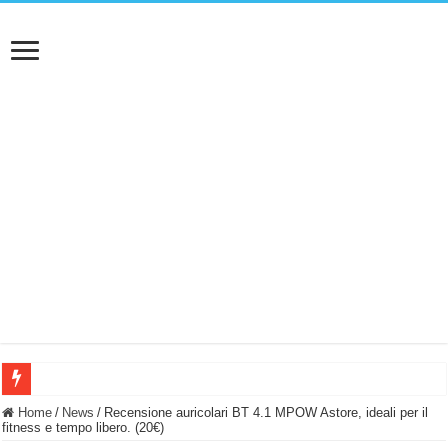
BASTA FATICARE! Questo robot tagliaerba lo appoggi e fa tutto lui! (Senza cav
Home
/
News
/
Recensione auricolari BT 4.1 MPOW Astore, ideali per il
fitness e tempo libero. (20€)
PULISCE e SI SVUOTA DA SOLA! UWANT V600: Aspirapolvere senza fili con