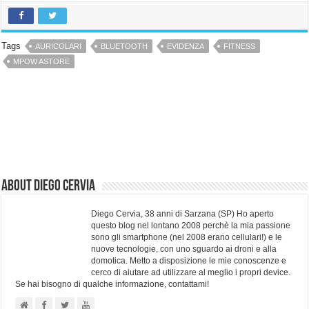
Tags
AURICOLARI
BLUETOOTH
EVIDENZA
FITNESS
MPOW ASTORE
About Diego Cervia
Diego Cervia, 38 anni di Sarzana (SP) Ho aperto
questo blog nel lontano 2008 perchè la mia passione
sono gli smartphone (nel 2008 erano cellulari!) e le
nuove tecnologie, con uno sguardo ai droni e alla
domotica. Metto a disposizione le mie conoscenze e
cerco di aiutare ad utilizzare al meglio i propri device.
Se hai bisogno di qualche informazione, contattami!