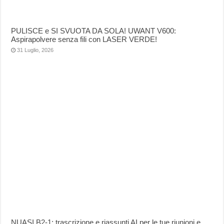
PULISCE e SI SVUOTA DA SOLA! UWANT V600:
Aspirapolvere senza fili con LASER VERDE!
31 Luglio, 2026
NUASI B2-1: trascrizione e riassunti AI per le tue riunioni e