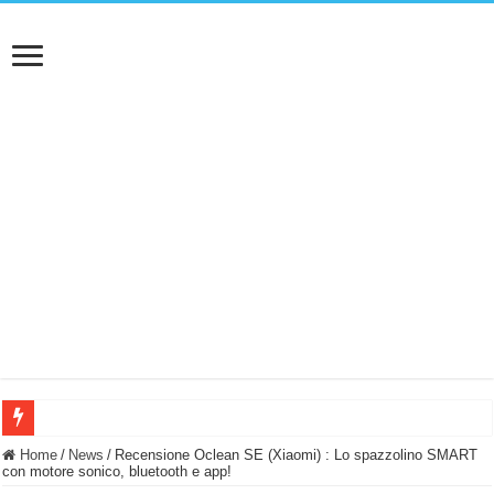
BASTA FATICARE! Questo robot tagliaerba lo appoggi e fa tutto lui! (Senza cav
Home
/
News
/
Recensione Oclean SE (Xiaomi) : Lo spazzolino SMART
con motore sonico, bluetooth e app!
PULISCE e SI SVUOTA DA SOLA! UWANT V600: Aspirapolvere senza fili con