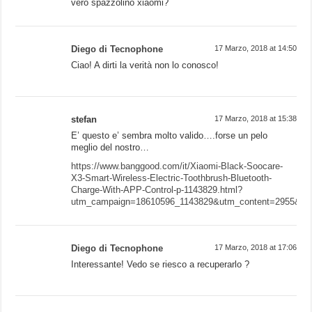
vero spazzolino xiaomi?
Diego di Tecnophone
17 Marzo, 2018 at 14:50
Ciao! A dirti la verità non lo conosco!
stefan
17 Marzo, 2018 at 15:38
E’ questo e’ sembra molto valido….forse un pelo
meglio del nostro…
https://www.banggood.com/it/Xiaomi-Black-Soocare-
X3-Smart-Wireless-Electric-Toothbrush-Bluetooth-
Charge-With-APP-Control-p-1143829.html?
utm_campaign=18610596_1143829&utm_content=2955&p=
Diego di Tecnophone
17 Marzo, 2018 at 17:06
Interessante! Vedo se riesco a recuperarlo ?