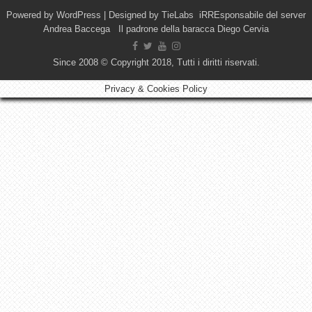
Powered by
WordPress
| Designed by
TieLabs
iRREsponsabile del server
Andrea Baccega Il padrone della baracca Diego Cervia
Since 2008 © Copyright 2018, Tutti i diritti riservati.
Privacy & Cookies Policy