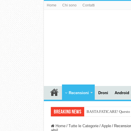
Home
Chi sono
Contatti
Recensioni
Droni
Android
Breaking News
BASTA FATICARE! Questo robo
PULISCE e SI SVUOTA DA S
Home
/
Tutte le Categorie
/
Apple
/
Recension
altri!
NUASI B2-1: trascrizione e ri