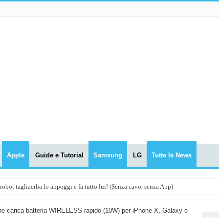
Apple
Guide e Tutorial
Samsung
LG
Tutte le News
t tagliaerba lo appoggi e fa tutto lui! (Senza cavo, senza App)
OLA! UWANT V600: Aspirapolvere senza fili con LASER VERDE!
e carica batteria WIRELESS rapido (10W) per iPhone X, Galaxy e
assunti AI per le tue riunioni e lezioni universitarie