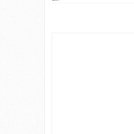
Dashcam 70mai A810 Lite: Pi
NON Crederai a quanta LU
Cecotec Millor, recensione 
Chi l’ha detto che gli Ope
BENKS OMNIWARRIOR: Più d
Brondi Amico Vero 4G: Focus
Brondi Amico VERO 4G : Fo