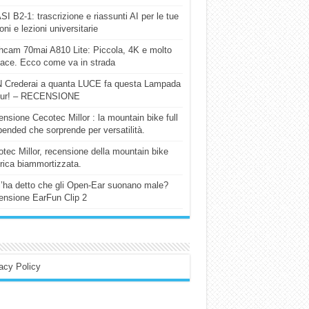
I B2-1: trascrizione e riassunti AI per le tue
ioni e lezioni universitarie
cam 70mai A810 Lite: Piccola, 4K e molto
cace. Ecco come va in strada
 Crederai a quanta LUCE fa questa Lampada
our! – RECENSIONE
nsione Cecotec Millor : la mountain bike full
ended che sorprende per versatilità.
tec Millor, recensione della mountain bike
trica biammortizzata.
l’ha detto che gli Open-Ear suonano male?
nsione EarFun Clip 2
acy Policy