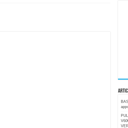
ccola, 4K e molto efficace. Ecco come va in strada
CE fa questa Lampada Letour! – RECENSIONE
della mountain bike elettrica biammortizzata.
n-Ear suonano male? Recensione EarFun Clip 2
i un semplice vetro temperato!
 su SOS, sicurezza e controllo da remoto.
cus su SOS e comandi da remoto
Artic
BAST
appo
PUL
V600
VER