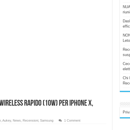
NUAS
riun
Dash
effi
NON
Let
Rece
susp
Ceco
elet
Chi 
Rece
WIRELESS rapido (10W) per iPhone X,
Priv
e
,
Aukey
,
News
,
Recensioni
,
Samsung
1 Comment