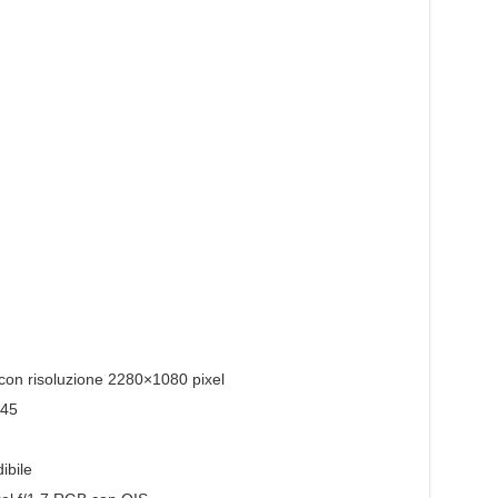
 con risoluzione 2280×1080 pixel
845
ibile