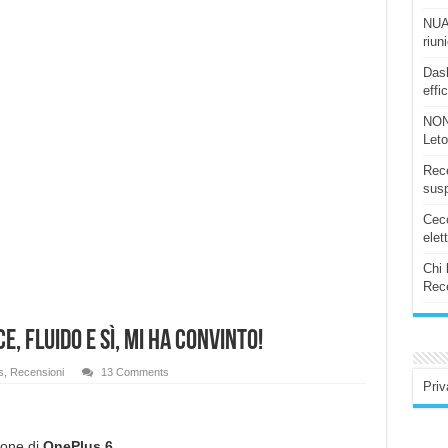
NUAS
riun
Dash
effi
NON
Let
Rece
susp
Ceco
elet
Chi 
Rece
, fluido e sì, mi ha convinto!
s
,
Recensioni
13 Comments
Priv
ione di
OnePlus 6.