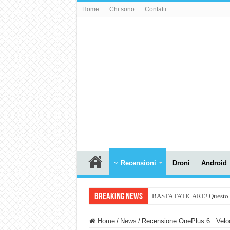
Home
Chi sono
Contatti
Recensioni
Droni
Android
Breaking News
BASTA FATICARE! Questo robo
PULISCE e SI SVUOTA DA S
Home
/
News
/
Recensione OnePlus 6 : Veloce
NUASI B2-1: trascrizione e ri