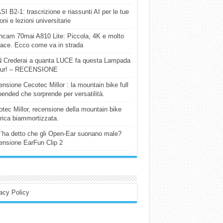
I B2-1: trascrizione e riassunti AI per le tue
ioni e lezioni universitarie
cam 70mai A810 Lite: Piccola, 4K e molto
cace. Ecco come va in strada
 Crederai a quanta LUCE fa questa Lampada
our! – RECENSIONE
nsione Cecotec Millor : la mountain bike full
ended che sorprende per versatilità.
tec Millor, recensione della mountain bike
trica biammortizzata.
l’ha detto che gli Open-Ear suonano male?
nsione EarFun Clip 2
acy Policy