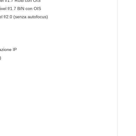
el f/1.7 RGB con OIS
el f/1.7 B/N con OIS
 f/2.0 (senza autofocus)
azione IP
)