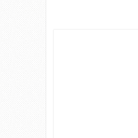
Dashcam 70mai A810 Lite: Pi
NON Crederai a quanta LU
Cecotec Millor, recensione 
Chi l’ha detto che gli Ope
BENKS OMNIWARRIOR: Più d
Brondi Amico Vero 4G: Focus
Brondi Amico VERO 4G : Fo