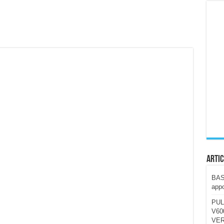
ccola, 4K e molto efficace. Ecco come va in strada
CE fa questa Lampada Letour! – RECENSIONE
della mountain bike elettrica biammortizzata.
n-Ear suonano male? Recensione EarFun Clip 2
i un semplice vetro temperato!
 su SOS, sicurezza e controllo da remoto.
cus su SOS e comandi da remoto
Artic
BAST
appo
PUL
V600
VER