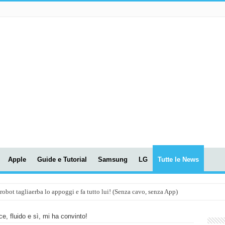
Apple
Guide e Tutorial
Samsung
LG
Tutte le News
t tagliaerba lo appoggi e fa tutto lui! (Senza cavo, senza App)
OLA! UWANT V600: Aspirapolvere senza fili con LASER VERDE!
, fluido e sì, mi ha convinto!
assunti AI per le tue riunioni e lezioni universitarie