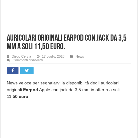
Auricolari originali EarPod con jack da 3,5
mm a soli 11,50 euro.
Diego Cervia
17 Luglio, 2018
News
su
Commenti disabilitati
Auricolari
originali
EarPod
con
jack
da
News veloce per segnalarvi la disponibilità degli auricolari
3,5
originali
Earpod
Apple con jack da 3,5 mm in offerta a soli
mm
a
11,50 euro
.
soli
11,50
euro.