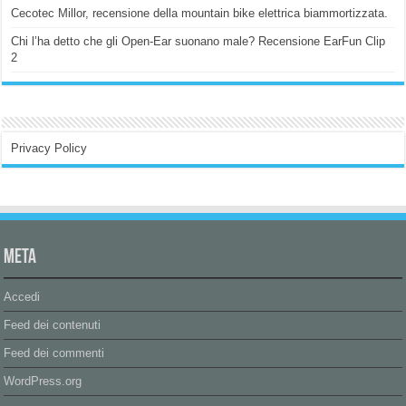
Cecotec Millor, recensione della mountain bike elettrica biammortizzata.
Chi l’ha detto che gli Open-Ear suonano male? Recensione EarFun Clip
2
Privacy Policy
Meta
Accedi
Feed dei contenuti
Feed dei commenti
WordPress.org