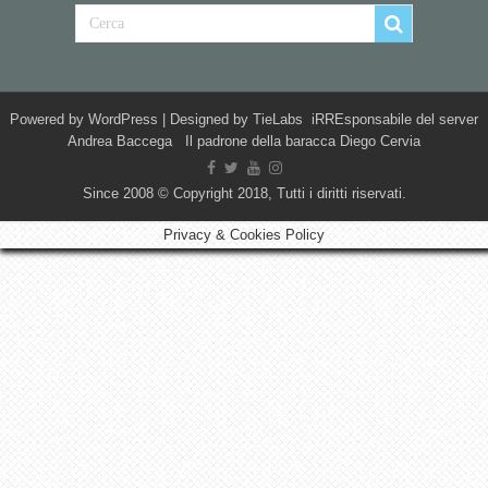
Powered by
WordPress
| Designed by
TieLabs
iRREsponsabile del server
Andrea Baccega Il padrone della baracca Diego Cervia
Since 2008 © Copyright 2018, Tutti i diritti riservati.
Privacy & Cookies Policy