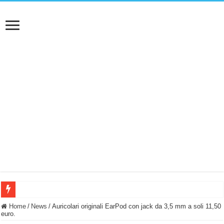
BASTA FATICARE! Questo robot tagliaerba lo appoggi e fa tutto lui! (Senza cav
Home
/
News
/
Auricolari originali EarPod con jack da 3,5 mm a soli 11,50
euro.
PULISCE e SI SVUOTA DA SOLA! UWANT V600: Aspirapolvere senza fili con