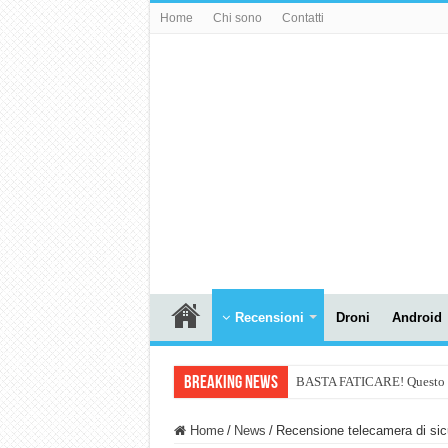
Home
Chi sono
Contatti
Recensioni
Droni
Android
Breaking News
BASTA FATICARE! Questo robo
PULISCE e SI SVUOTA DA S
Home
/
News
/
Recensione telecamera di si
NUASI B2-1: trascrizione e ri