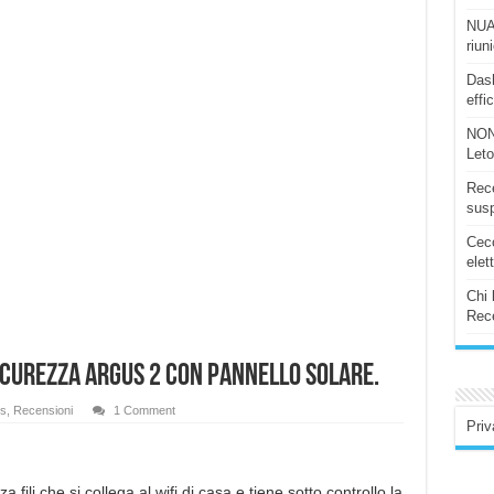
NUAS
riun
Dash
effi
NON
Let
Rece
susp
Ceco
elet
Chi 
Rece
icurezza ARGUS 2 con pannello solare.
s
,
Recensioni
1 Comment
Priv
fili che si collega al wifi di casa e tiene sotto controllo la