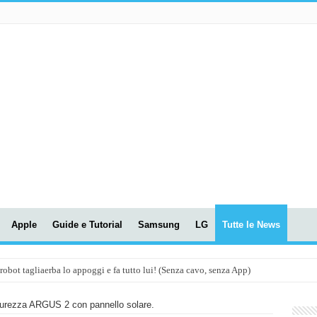
Apple
Guide e Tutorial
Samsung
LG
Tutte le News
t tagliaerba lo appoggi e fa tutto lui! (Senza cavo, senza App)
OLA! UWANT V600: Aspirapolvere senza fili con LASER VERDE!
curezza ARGUS 2 con pannello solare.
assunti AI per le tue riunioni e lezioni universitarie