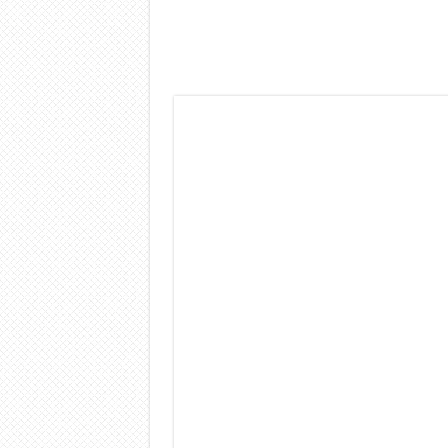
Dashcam 70mai A810 Lite: Pi
NON Crederai a quanta LU
Cecotec Millor, recensione 
Chi l’ha detto che gli Ope
BENKS OMNIWARRIOR: Più d
Brondi Amico Vero 4G: Focus
Brondi Amico VERO 4G : Fo