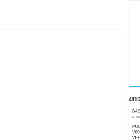
ccola, 4K e molto efficace. Ecco come va in strada
CE fa questa Lampada Letour! – RECENSIONE
della mountain bike elettrica biammortizzata.
n-Ear suonano male? Recensione EarFun Clip 2
i un semplice vetro temperato!
 su SOS, sicurezza e controllo da remoto.
cus su SOS e comandi da remoto
Artic
BAST
appo
PUL
V600
VER