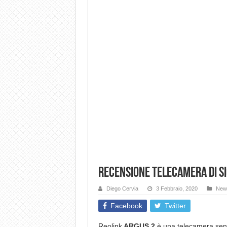
Recensione telecamera di s
Diego Cervia
3 Febbraio, 2020
New
Facebook
Twitter
Reolink
ARGUS 2
è una telecamera senza 