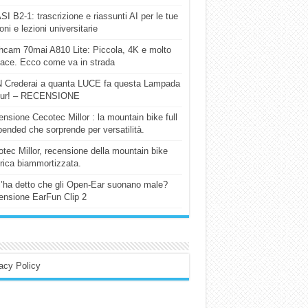
I B2-1: trascrizione e riassunti AI per le tue
ioni e lezioni universitarie
cam 70mai A810 Lite: Piccola, 4K e molto
cace. Ecco come va in strada
 Crederai a quanta LUCE fa questa Lampada
our! – RECENSIONE
nsione Cecotec Millor : la mountain bike full
ended che sorprende per versatilità.
tec Millor, recensione della mountain bike
trica biammortizzata.
l’ha detto che gli Open-Ear suonano male?
nsione EarFun Clip 2
acy Policy