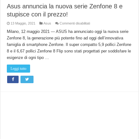
Asus annuncia la nuova serie Zenfone 8 e
stupisce con il prezzo!
su
13 Maggio, 2021
Asus
Commenti disabilitati
Asus
annuncia
Milano, 12 maggio 2021 — ASUS ha annunciato oggi la nuova serie
la
Zenfone 8, la generazione più potente fino ad oggi dell’innovativa
nuova
serie
famiglia di smartphone Zenfone. Il super compatto 5,9 pollici Zenfone
Zenfone
8
8 e il 6,67 pollici Zenfone 8 Flip sono stati progettati per soddisfare le
e
stupisce
esigenze di ogni tipo …
con
il
prezzo!
Leggi tutto