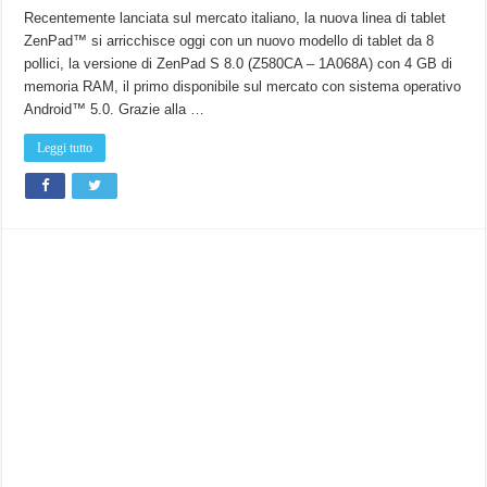
Asus
annuncia
Recentemente lanciata sul mercato italiano, la nuova linea di tablet
ZenPad
ZenPad™ si arricchisce oggi con un nuovo modello di tablet da 8
da
8
pollici, la versione di ZenPad S 8.0 (Z580CA – 1A068A) con 4 GB di
pollici
con
memoria RAM, il primo disponibile sul mercato con sistema operativo
4
GB
Android™ 5.0. Grazie alla …
di
Ram!
|
Leggi tutto
349
euro