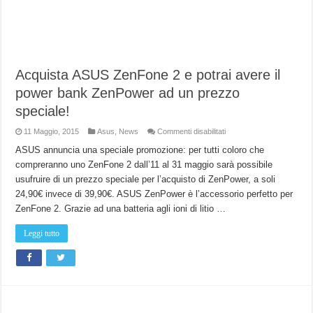
Acquista ASUS ZenFone 2 e potrai avere il
power bank ZenPower ad un prezzo
speciale!
su
11 Maggio, 2015
Asus
,
News
Commenti disabilitati
Acquista
ASUS
ASUS annuncia una speciale promozione: per tutti coloro che
ZenFone
compreranno uno ZenFone 2 dall’11 al 31 maggio sarà possibile
2
e
usufruire di un prezzo speciale per l’acquisto di ZenPower, a soli
potrai
avere
24,90€ invece di 39,90€. ASUS ZenPower è l’accessorio perfetto per
il
power
ZenFone 2. Grazie ad una batteria agli ioni di litio …
bank
ZenPower
ad
Leggi tutto
un
prezzo
speciale!