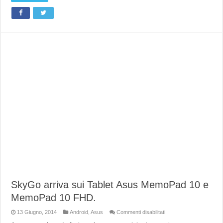
SkyGo arriva sui Tablet Asus MemoPad 10 e
MemoPad 10 FHD.
su
13 Giugno, 2014
Android
,
Asus
Commenti disabilitati
SkyGo