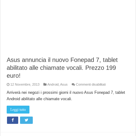
Asus annuncia il nuovo Fonepad 7, tablet
abilitato alle chiamate vocali. Prezzo 199
euro!
su
12 Novembre, 2013
Android
,
Asus
Commenti disabilitati
Asus
annuncia
Arriverà nei negozi i prossimi giorni il nuovo Asus Fonepad 7, tablet
il
Android abilitato alle chiamate vocali.
nuovo
Fonepad
7,
Leggi tutto
tablet
abilitato
alle
chiamate
vocali.
Prezzo
199
euro!