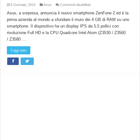
su
6 Gennaio, 2015
Asus
Commenti disabilitati
Asus
Zenfone
Asus, a sorpresa, annuncia il nuovo smartphone ZenFone 2 ed è la
2
prima azienda al mondo a sfondare il muro dei 4 GB di RAM su uno
ha
4
smartphone. Il dispositivo ha un display IPS da 5,5 pollici con
Gb
di
risoluzione Full HD e la CPU Quadcore Intel Atom (Z3530 / Z3560
RAM.
Si,
/ Z3580 …
avete
letto
bene…
Leggi tutto