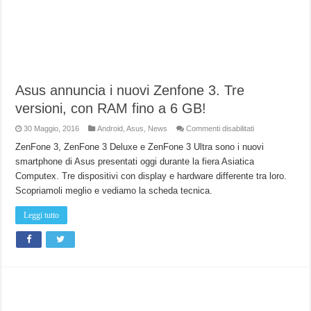
Asus annuncia i nuovi Zenfone 3. Tre
versioni, con RAM fino a 6 GB!
su
30 Maggio, 2016
Android
,
Asus
,
News
Commenti disabilitati
Asus
annuncia
ZenFone 3, ZenFone 3 Deluxe e ZenFone 3 Ultra sono i nuovi
i
smartphone di Asus presentati oggi durante la fiera Asiatica
nuovi
Zenfone
Computex. Tre dispositivi con display e hardware differente tra loro.
3.
Tre
Scopriamoli meglio e vediamo la scheda tecnica.
versioni,
con
RAM
Leggi tutto
fino
a
6
GB!