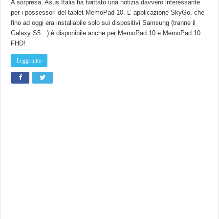
arriva
A sorpresa, Asus Italia ha twittato una notizia davvero interessante
sui
per i possessori del tablet MemoPad 10. L’ applicazione SkyGo, che
Tablet
Asus
fino ad oggi era installabile solo sui dispositivi Samsung (tranne il
MemoPad
10
Galaxy S5…) è disponibile anche per MemoPad 10 e MemoPad 10
e
MemoPad
FHD!
10
FHD.
Leggi tutto