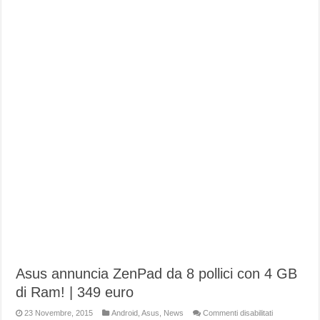
Asus annuncia ZenPad da 8 pollici con 4 GB
di Ram! | 349 euro
su
23 Novembre, 2015
Android
,
Asus
,
News
Commenti disabilitati