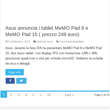
Asus annuncia i tablet MeMO Pad 8 e
MeMO Pad 10 ( prezzo 249 euro)
su
5 Settembre, 2013
Android
,
Asus
Commenti disabilitati
Asus
annuncia
Asus, durante la fiera IFA ha presentato MeMO Pad 8 e MeMO Pad
i
10, due nuovi tablet con display IPS con risoluzione 1280 x 800,
tablet
MeMO
processori quad-core e slot per schede microSD. Vediamo la scheda
Pad
8
tecnica e dettagli.
e
MeMO
Pad
Leggi tutto
10
(
prezzo
249
euro)
1
2
3
4
5
»
10
...
Last »
Page 1 of 13