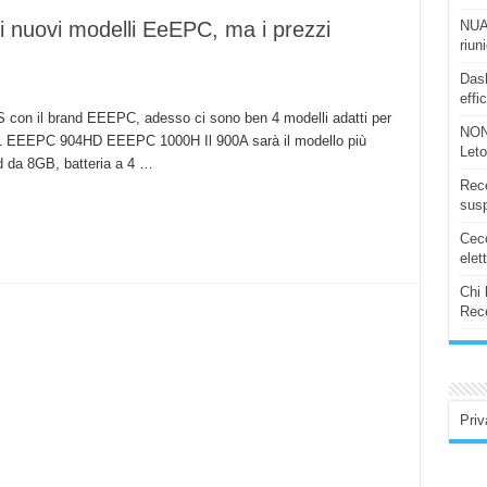
NUAS
oi nuovi modelli EeEPC, ma i prezzi
riun
Dash
effi
US con il brand EEEPC, adesso ci sono ben 4 modelli adatti per
NON
 EEEPC 904HD EEEPC 1000H Il 900A sarà il modello più
Let
sd da 8GB, batteria a 4 …
Rece
susp
Ceco
elet
Chi 
Rece
Priv