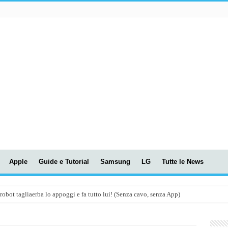
Apple
Guide e Tutorial
Samsung
LG
Tutte le News
t tagliaerba lo appoggi e fa tutto lui! (Senza cavo, senza App)
OLA! UWANT V600: Aspirapolvere senza fili con LASER VERDE!
assunti AI per le tue riunioni e lezioni universitarie