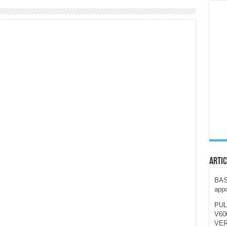
ccola, 4K e molto efficace. Ecco come va in strada
CE fa questa Lampada Letour! – RECENSIONE
della mountain bike elettrica biammortizzata.
n-Ear suonano male? Recensione EarFun Clip 2
i un semplice vetro temperato!
 su SOS, sicurezza e controllo da remoto.
cus su SOS e comandi da remoto
Artic
BAST
appo
PUL
V600
VER