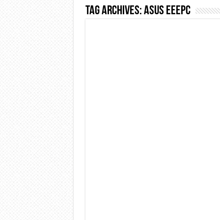
Tag Archives:
asus eeepc
Dashcam 70mai A810 Lite: Pi
NON Crederai a quanta LU
Cecotec Millor, recensione 
Chi l’ha detto che gli Ope
BENKS OMNIWARRIOR: Più d
Brondi Amico Vero 4G: Focus
Brondi Amico VERO 4G : Fo