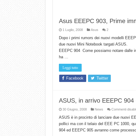
Asus EEEPC 903, Prime imma
1 Luglio, 2008
Asus
2
Dopo i primi rumors dei nuovi modelli EEE
due nuovi Mini Noteb
EEEPC 904 Come possiamo notare dalle immag
ha …
Leggi tutto
Facebook
Twitter
ASUS, in arrivo EEEPC 904 
30 Giugno, 2008
News
Commenti disabili
ASUS è in procinto di lanciare due nuovi E
pollici ma con il telaio del EEE PC 1000, q
904 ed EEEPC 905 avranno come processore