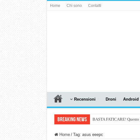
Home
Chi sono
Contatti
Recensioni
Droni
Android
Breaking News
BASTA FATICARE! Questo robo
PULISCE e SI SVUOTA DA S
Home
/
Tag:
asus eeepc
NUASI B2-1: trascrizione e ri