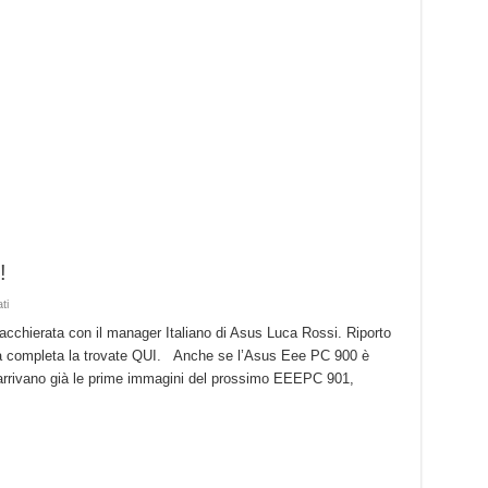
!
su
ti
Asus
Italia,
ata con il manager Italiano di Asus Luca Rossi. Riporto
Parla
vista completa la trovate QUI. Anche se l’Asus Eee PC 900 è
Luca
Rossi!
ro arrivano già le prime immagini del prossimo EEEPC 901,