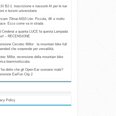
I B2-1: trascrizione e riassunti AI per le tue
ioni e lezioni universitarie
cam 70mai A810 Lite: Piccola, 4K e molto
cace. Ecco come va in strada
 Crederai a quanta LUCE fa questa Lampada
our! – RECENSIONE
nsione Cecotec Millor : la mountain bike full
ended che sorprende per versatilità.
tec Millor, recensione della mountain bike
trica biammortizzata.
l’ha detto che gli Open-Ear suonano male?
nsione EarFun Clip 2
acy Policy