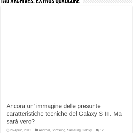
Tag Archives:
Exynos Quadcore
NUASI B2-1: trascrizione e riassunti AI per le tue riunioni e lezioni universitarie
Dashcam 70mai A810 Lite: Piccola, 4K e molto efficace. Ecco come va in strada
NON Crederai a quanta LUCE fa questa Lampada Letour! – RECENSIONE
Cecotec Millor, recensione della mountain bike elettrica biammortizzata.
Chi l’ha detto che gli Open-Ear suonano male? Recensione EarFun Clip 2
BENKS OMNIWARRIOR: Più di un semplice vetro temperato!
Brondi Amico Vero 4G: Focus su SOS, sicurezza e controllo da remoto.
Brondi Amico VERO 4G : Focus su SOS e comandi da remoto
Ancora un’ immagine delle presunte
caratteristiche tecniche del Galaxy S III. Ma
sarà vero?
26 Aprile, 2012
Android
,
Samsung
,
Samsung Galaxy
12