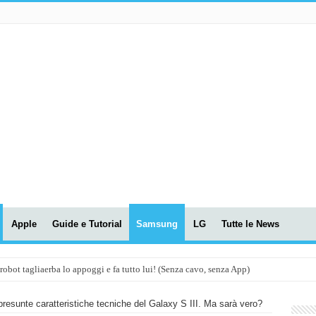
Apple
Guide e Tutorial
Samsung
LG
Tutte le News
t tagliaerba lo appoggi e fa tutto lui! (Senza cavo, senza App)
OLA! UWANT V600: Aspirapolvere senza fili con LASER VERDE!
resunte caratteristiche tecniche del Galaxy S III. Ma sarà vero?
assunti AI per le tue riunioni e lezioni universitarie