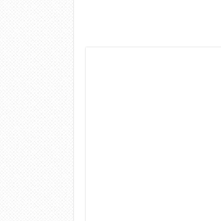
Dashcam 70mai A810 Lite: Pi
NON Crederai a quanta LU
Cecotec Millor, recensione 
Chi l’ha detto che gli Ope
BENKS OMNIWARRIOR: Più d
Brondi Amico Vero 4G: Focus
Brondi Amico VERO 4G : Fo