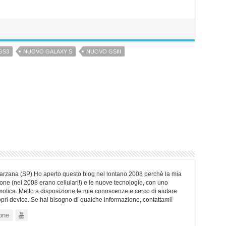
GS3
NUOVO GALAXY S
NUOVO GSIII
Sarzana (SP) Ho aperto questo blog nel lontano 2008 perchè la mia
ne (nel 2008 erano cellulari!) e le nuove tecnologie, con uno
motica. Metto a disposizione le mie conoscenze e cerco di aiutare
ropri device. Se hai bisogno di qualche informazione, contattami!
one