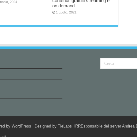
contenuti gratuiti streaming e
nnaio, 2024
on demand.
1 Luglio, 2021
red by
WordPress
| Designed by
TieLabs
iRREsponsabile del server Andrea B
vati.