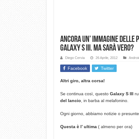
Ancora un’ immagine delle 
Galaxy S III. Ma sarà vero?
Diego Cervia
26 Aprile, 2012
Androi
Facebook
Twitter
Altri giro, altra corsa!
Se continua così, questo
Galaxy S III
ru
del lancio
, in barba al melafonino.
Ogni giorno, abbiamo notizie o presunte
Questa è l’ ultima
( almeno per ora)