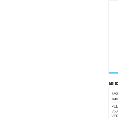
ccola, 4K e molto efficace. Ecco come va in strada
CE fa questa Lampada Letour! – RECENSIONE
della mountain bike elettrica biammortizzata.
n-Ear suonano male? Recensione EarFun Clip 2
i un semplice vetro temperato!
 su SOS, sicurezza e controllo da remoto.
cus su SOS e comandi da remoto
Artic
BAST
appo
PUL
V600
VER