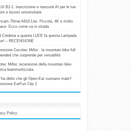
I B2-1: trascrizione e riassunti AI per le tue
ioni e lezioni universitarie
cam 70mai A810 Lite: Piccola, 4K e molto
cace. Ecco come va in strada
 Crederai a quanta LUCE fa questa Lampada
our! – RECENSIONE
nsione Cecotec Millor : la mountain bike full
ended che sorprende per versatilità.
tec Millor, recensione della mountain bike
trica biammortizzata.
l’ha detto che gli Open-Ear suonano male?
nsione EarFun Clip 2
acy Policy