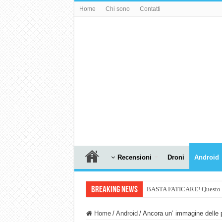
Home
Chi sono
Contatti
Recensioni
Droni
Android
Breaking News
BASTA FATICARE! Questo robo
PULISCE e SI SVUOTA DA S
Home
/
Android
/
Ancora un’ immagine delle p
NUASI B2-1: trascrizione e ri