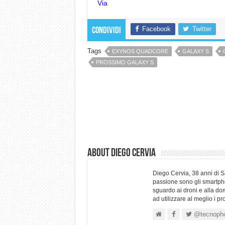
Via
Facebook
Twitter
Condividi
Tags
EXYNOS QUADCORE
GALAXY S
PROSSIMO GALAXY S
About Diego Cervia
Diego Cervia, 38 anni di 
passione sono gli smartpho
sguardo ai droni e alla do
ad utilizzare al meglio i p
@tecnoph