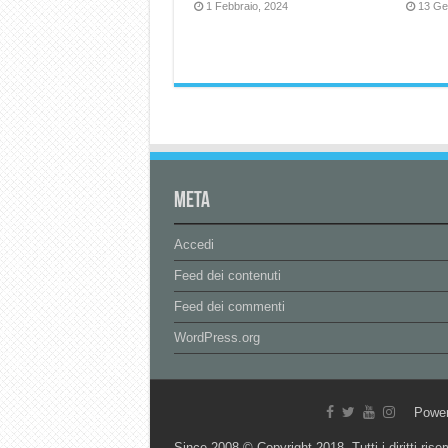
1 Febbraio, 2024
13 Ge
Meta
Accedi
Feed dei contenuti
Feed dei commenti
WordPress.org
Powe
Since 2008 © Copyright 2018, Tutti i diritti riser