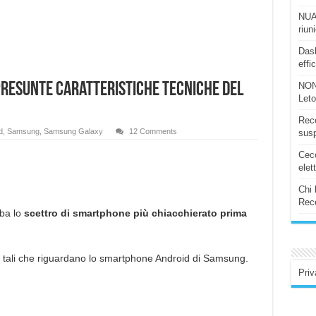
NUAS
riun
Dash
effi
presunte caratteristiche tecniche del
NON
Let
Rece
d
,
Samsung
,
Samsung Galaxy
12 Comments
susp
Ceco
elet
Chi 
Rece
ba lo
scettro di smartphone più chiacchierato prima
 tali che riguardano lo smartphone Android di Samsung.
Priv