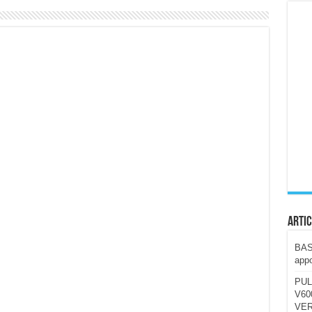
ccola, 4K e molto efficace. Ecco come va in strada
CE fa questa Lampada Letour! – RECENSIONE
della mountain bike elettrica biammortizzata.
n-Ear suonano male? Recensione EarFun Clip 2
i un semplice vetro temperato!
 su SOS, sicurezza e controllo da remoto.
cus su SOS e comandi da remoto
Artic
BAST
appo
PUL
V600
VER