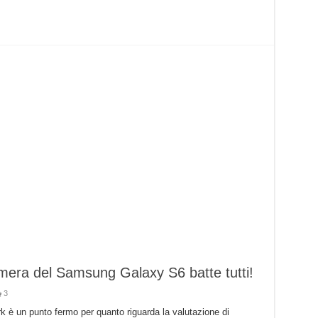
Galaxy
S6
|
S6
Edge
era del Samsung Galaxy S6 batte tutti!
3
rk è un punto fermo per quanto riguarda la valutazione di