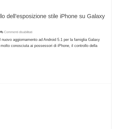
lo dell’esposizione stile iPhone su Galaxy
su
Commenti disabilitati
Samsung
introdurrà
l nuovo aggiornamento ad Android 5.1 per la famiglia Galaxy
il
olto conosciuta ai possessori di iPhone, il controllo della
controllo
dell’esposizione
stile
iPhone
su
Galaxy
S6
con
Android
5.1