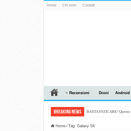
Home
Chi sono
Contatti
Recensioni
Droni
Android
Breaking News
BASTA FATICARE! Questo robo
PULISCE e SI SVUOTA DA S
Home
/
Tag:
Galaxy S6
NUASI B2-1: trascrizione e ri