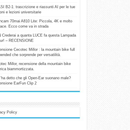
I B2-1: trascrizione e riassunti AI per le tue
ioni e lezioni universitarie
cam 70mai A810 Lite: Piccola, 4K e molto
cace. Ecco come va in strada
 Crederai a quanta LUCE fa questa Lampada
our! – RECENSIONE
nsione Cecotec Millor : la mountain bike full
ended che sorprende per versatilità.
tec Millor, recensione della mountain bike
trica biammortizzata.
l’ha detto che gli Open-Ear suonano male?
nsione EarFun Clip 2
acy Policy