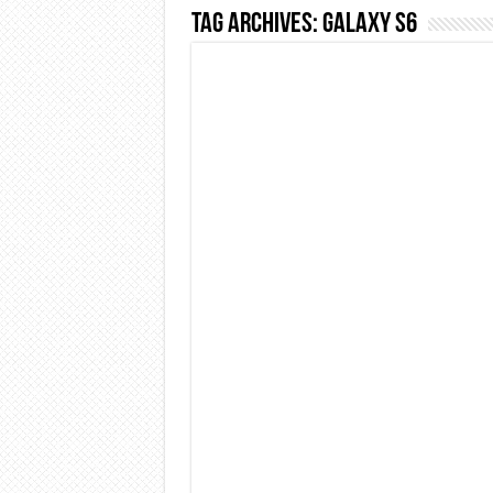
Tag Archives:
Galaxy S6
Dashcam 70mai A810 Lite: Pi
NON Crederai a quanta LU
Cecotec Millor, recensione 
Chi l’ha detto che gli Ope
BENKS OMNIWARRIOR: Più d
Brondi Amico Vero 4G: Focus
Brondi Amico VERO 4G : Fo