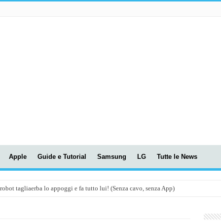
Apple
Guide e Tutorial
Samsung
LG
Tutte le News
t tagliaerba lo appoggi e fa tutto lui! (Senza cavo, senza App)
OLA! UWANT V600: Aspirapolvere senza fili con LASER VERDE!
assunti AI per le tue riunioni e lezioni universitarie