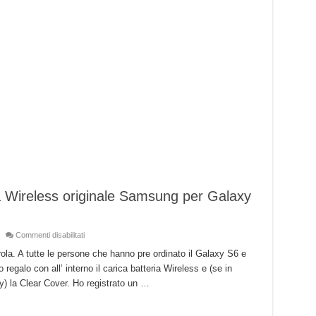
ia Wireless originale Samsung per Galaxy
su
Commenti disabilitati
Clear
Cover
la. A tutte le persone che hanno pre ordinato il Galaxy S6 e
e
 regalo con all’ interno il carica batteria Wireless e (se in
carica
batteria
 la Clear Cover. Ho registrato un …
Wireless
originale
Samsung
per