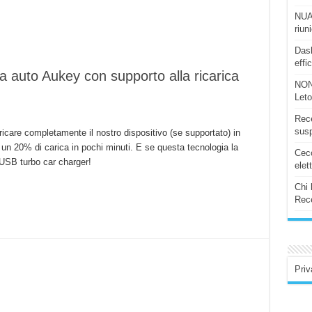
NUAS
riun
Dash
effi
a auto Aukey con supporto alla ricarica
NON
!
Let
Rece
susp
icare completamente il nostro dispositivo (se supportato) in
re un 20% di carica in pochi minuti. E se questa tecnologia la
Ceco
 USB turbo car charger!
elet
Chi 
Rece
Priv