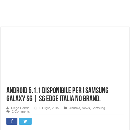
NUASI B2-1: trascrizione e riassunti AI per le tue riunioni e lezioni universitarie
Dashcam 70mai A810 Lite: Piccola, 4K e molto efficace. Ecco come va in strada
NON Crederai a quanta LUCE fa questa Lampada Letour! – RECENSIONE
Cecotec Millor, recensione della mountain bike elettrica biammortizzata.
Chi l’ha detto che gli Open-Ear suonano male? Recensione EarFun Clip 2
BENKS OMNIWARRIOR: Più di un semplice vetro temperato!
Brondi Amico Vero 4G: Focus su SOS, sicurezza e controllo da remoto.
Brondi Amico VERO 4G : Focus su SOS e comandi da remoto
Android 5.1.1 disponibile per i Samsung
Galaxy S6 | S6 EDGE Italia No Brand.
Diego Cervia
6 Luglio, 2015
Android
,
News
,
Samsung
2 Comments