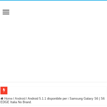
BASTA FATICARE! Questo robot tagliaerba lo appoggi e fa tutto lui! (Senza cav
Home
/
Android
/
Android 5.1.1 disponibile per i Samsung Galaxy S6 | S6
EDGE Italia No Brand.
PULISCE e SI SVUOTA DA SOLA! UWANT V600: Aspirapolvere senza fili con