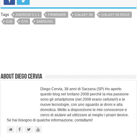
Tags
ANDROID 5.1.1
FIRMWARE
GALAXY S6
GALAXY S6 EDGE
GS6
OTA
SAMSUNG
About Diego Cervia
Diego Cervia, 38 anni di Sarzana (SP) Ho aperto
questo blog nel lontano 2008 perchè la mia passione
sono gli smartphone (nel 2008 erano cellulari!) e le
nuove tecnologie, con uno sguardo ai droni e alla
domotica. Metto a disposizione le mie conoscenze e
cerco di aiutare ad utilizzare al meglio i propri device.
Se hai bisogno di qualche informazione, contattami!