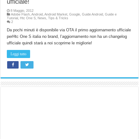
ufficiale!
8 Maggio, 2012
Adobe Flash
,
Android
,
Android Market
,
Google
,
Guide Android
,
Guide e
Tutorial
,
Htc One S
,
News
,
Tips & Tricks
2
Da pochi minuti è disponibile via OTA il primo aggiornamento ufficiale
perHtc One S italia no brand, l’aggiornamento non ha un changelog
ufficiale quindi starà a noi scoprirne le migliorie!
Leggi tutto