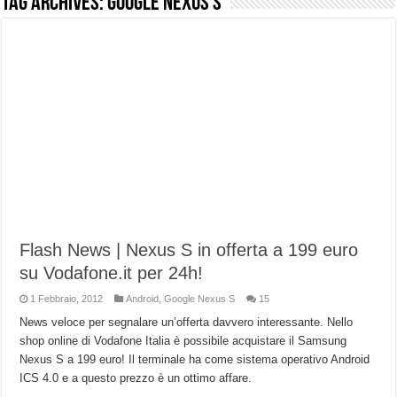
Tag Archives:
Google Nexus S
NUASI B2-1: trascrizione e riassunti AI per le tue riunioni e lezioni universitarie
Dashcam 70mai A810 Lite: Piccola, 4K e molto efficace. Ecco come va in strada
NON Crederai a quanta LUCE fa questa Lampada Letour! – RECENSIONE
Cecotec Millor, recensione della mountain bike elettrica biammortizzata.
Chi l’ha detto che gli Open-Ear suonano male? Recensione EarFun Clip 2
BENKS OMNIWARRIOR: Più di un semplice vetro temperato!
Brondi Amico Vero 4G: Focus su SOS, sicurezza e controllo da remoto.
Brondi Amico VERO 4G : Focus su SOS e comandi da remoto
Flash News | Nexus S in offerta a 199 euro
su Vodafone.it per 24h!
1 Febbraio, 2012
Android
,
Google Nexus S
15
News veloce per segnalare un’offerta davvero interessante. Nello
shop online di Vodafone Italia è possibile acquistare il Samsung
Nexus S a 199 euro! Il terminale ha come sistema operativo Android
ICS 4.0 e a questo prezzo è un ottimo affare.