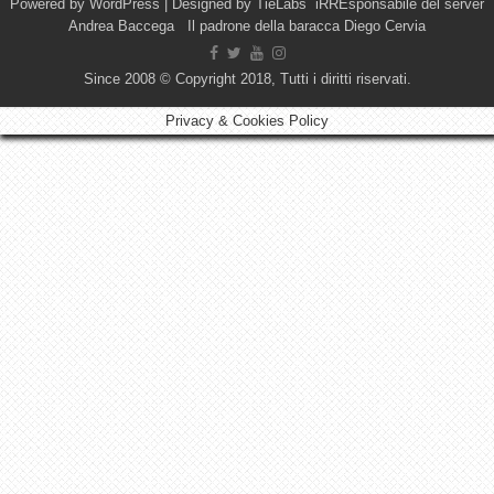
Powered by
WordPress
| Designed by
TieLabs
iRREsponsabile del server
Andrea Baccega Il padrone della baracca Diego Cervia
Since 2008 © Copyright 2018, Tutti i diritti riservati.
Privacy & Cookies Policy