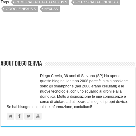
Tags
COME CATTA LE FOTO NEXUS S
FOTO SCATTATE NEXUS S
GOOGLE NEXUS S
NEXUSS
About Diego Cervia
Diego Cervia, 38 anni di Sarzana (SP) Ho aperto
questo blog nel lontano 2008 perchè la mia passione
sono gli smartphone (nel 2008 erano cellulari!) e le
nuove tecnologie, con uno sguardo ai droni e alla
domotica. Metto a disposizione le mie conoscenze e
cerco di aiutare ad utilizzare al meglio i propri device.
Se hai bisogno di qualche informazione, contattami!