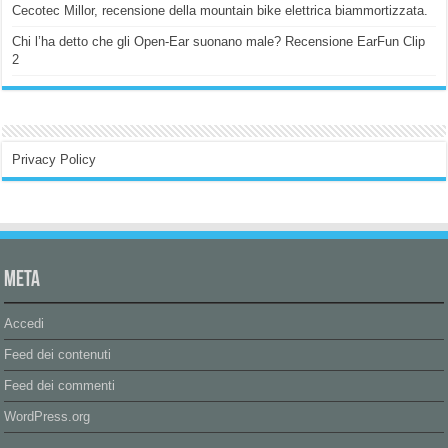
Cecotec Millor, recensione della mountain bike elettrica biammortizzata.
Chi l’ha detto che gli Open-Ear suonano male? Recensione EarFun Clip
2
Privacy Policy
Meta
Accedi
Feed dei contenuti
Feed dei commenti
WordPress.org