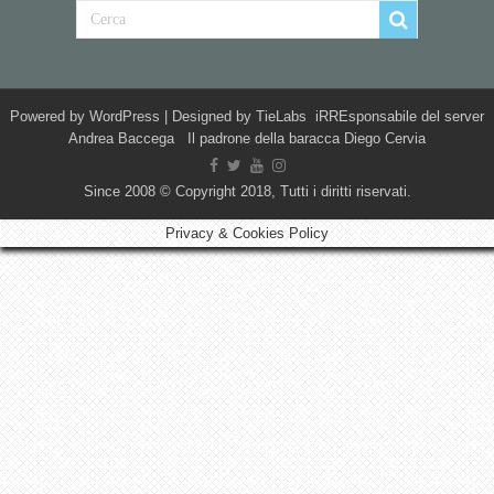
Powered by
WordPress
| Designed by
TieLabs
iRREsponsabile del server
Andrea Baccega Il padrone della baracca Diego Cervia
Since 2008 © Copyright 2018, Tutti i diritti riservati.
Privacy & Cookies Policy