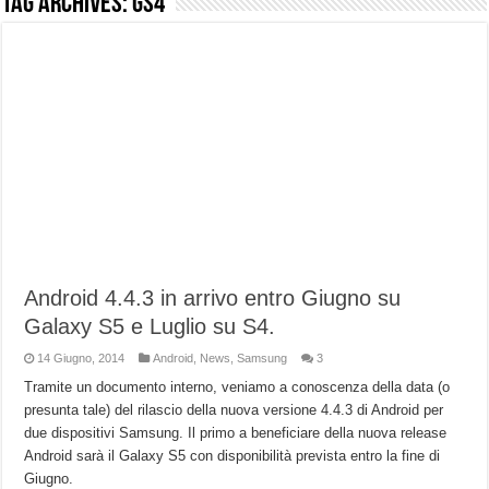
Tag Archives:
GS4
NUASI B2-1: trascrizione e riassunti AI per le tue riunioni e lezioni universitarie
Dashcam 70mai A810 Lite: Piccola, 4K e molto efficace. Ecco come va in strada
NON Crederai a quanta LUCE fa questa Lampada Letour! – RECENSIONE
Cecotec Millor, recensione della mountain bike elettrica biammortizzata.
Chi l’ha detto che gli Open-Ear suonano male? Recensione EarFun Clip 2
BENKS OMNIWARRIOR: Più di un semplice vetro temperato!
Brondi Amico Vero 4G: Focus su SOS, sicurezza e controllo da remoto.
Brondi Amico VERO 4G : Focus su SOS e comandi da remoto
Android 4.4.3 in arrivo entro Giugno su
Galaxy S5 e Luglio su S4.
14 Giugno, 2014
Android
,
News
,
Samsung
3
Tramite un documento interno, veniamo a conoscenza della data (o
presunta tale) del rilascio della nuova versione 4.4.3 di Android per
due dispositivi Samsung. Il primo a beneficiare della nuova release
Android sarà il Galaxy S5 con disponibilità prevista entro la fine di
Giugno.