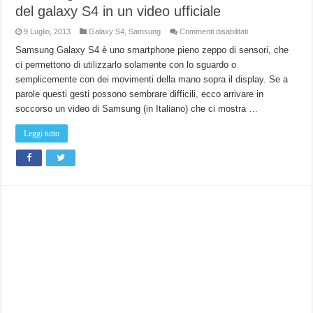
del galaxy S4 in un video ufficiale
su
9 Luglio, 2013
Galaxy S4
,
Samsung
Commenti disabilitati
Samsung
Italia
Samsung Galaxy S4 è uno smartphone pieno zeppo di sensori, che
mostra
ci permettono di utilizzarlo solamente con lo sguardo o
tutte
le
semplicemente con dei movimenti della mano sopra il display. Se a
“Air
Gesture”
parole questi gesti possono sembrare difficili, ecco arrivare in
del
galaxy
soccorso un video di Samsung (in Italiano) che ci mostra …
S4
in
un
Leggi tutto
video
ufficiale