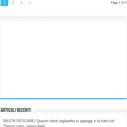
1
2
3
»
Page 1 of 3
Articoli Recenti
BASTA FATICARE! Questo robot tagliaerba lo appoggi e fa tutto lui!
(Senza cavo, senza App)