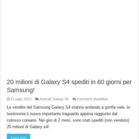
20 milioni di Galaxy S4 spediti in 60 giorni per
Samsung!
su
3 Luglio, 2013
Android
,
Galaxy S4
Commenti disabilitati
20
milioni
Le vendite del Samsung Galaxy S4 stanno andando a gonfie vele, lo
di
testimonia il nuovo importante traguardo appena raggiunto dal
Galaxy
S4
colosso coreano. Nel giro di 2 mesi, sono stati spediti (non venduto)
spediti
in
20 milioni di Galaxy s4!
60
giorni
per
Leggi tutto