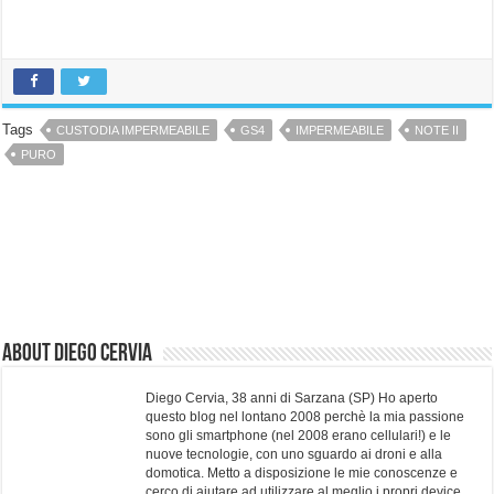
Tags
CUSTODIA IMPERMEABILE
GS4
IMPERMEABILE
NOTE II
PURO
About Diego Cervia
Diego Cervia, 38 anni di Sarzana (SP) Ho aperto
questo blog nel lontano 2008 perchè la mia passione
sono gli smartphone (nel 2008 erano cellulari!) e le
nuove tecnologie, con uno sguardo ai droni e alla
domotica. Metto a disposizione le mie conoscenze e
cerco di aiutare ad utilizzare al meglio i propri device.