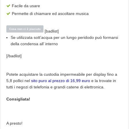
Facile da usare
Permette di chiamare ed ascoltare musica
Cosa non ci è piaciuto
[badlist]
Se utilizzata sott’acqua per un lungo peridodo può formarsi
della condensa all’ interno
[/badlist]
Potete acquistare la custodia impermeabile per display fino a
5,8 pollici nel
sito puro al prezzo di 16,99 euro
e la trovate in
tutti i negozi di telefonia e grandi catene di elettronica.
Consigliata!
A presto!