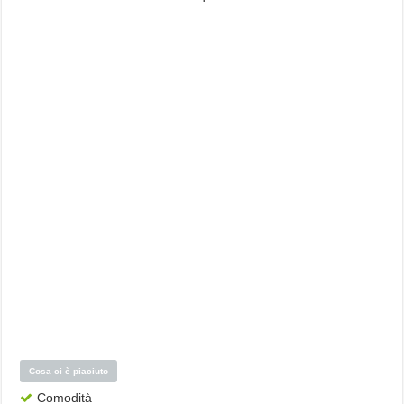
Cosa ci è piaciuto
Comodità