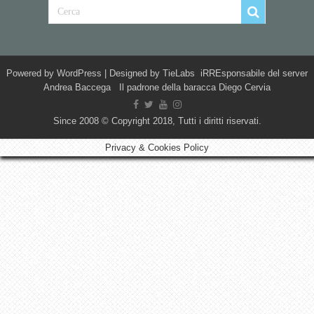
Powered by
WordPress
| Designed by
TieLabs
iRREsponsabile del server
Andrea Baccega Il padrone della baracca Diego Cervia
Since 2008 © Copyright 2018, Tutti i diritti riservati.
Privacy & Cookies Policy