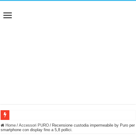
BASTA FATICARE! Questo robot tagliaerba lo appoggi e fa tutto lui! (Senza cav
Home
/
Accessori PURO
/
Recensione custodia impermeabile by Puro per
smartphone con display fino a 5,8 pollici.
PULISCE e SI SVUOTA DA SOLA! UWANT V600: Aspirapolvere senza fili con