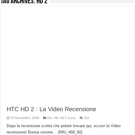
Tag Archives:
HD 2
NUASI B2-1: trascrizione e riassunti AI per le tue riunioni e lezioni universitarie
Dashcam 70mai A810 Lite: Piccola, 4K e molto efficace. Ecco come va in strada
NON Crederai a quanta LUCE fa questa Lampada Letour! – RECENSIONE
Cecotec Millor, recensione della mountain bike elettrica biammortizzata.
Chi l’ha detto che gli Open-Ear suonano male? Recensione EarFun Clip 2
BENKS OMNIWARRIOR: Più di un semplice vetro temperato!
Brondi Amico Vero 4G: Focus su SOS, sicurezza e controllo da remoto.
Brondi Amico VERO 4G : Focus su SOS e comandi da remoto
HTC HD 2 : La Video Recensione
24 Novembre, 2009
Htc
,
Htc Hd 2 (Leo)
119
Dopo la recensione scritta che potete trovare qui, eccovi la Video
recensione! Buona visione… {IMU_468_60}