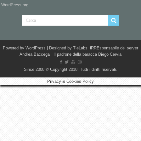
WordPress.org
Powered by
WordPress
| Designed by
TieLabs
iRREsponsabile del server
Andrea Baccega Il padrone della baracca Diego Cervia
Since 2008 © Copyright 2018, Tutti i diritti riservati.
Privacy & Cookies Policy