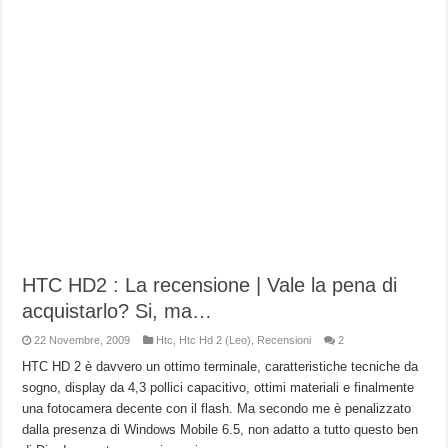
HTC HD2 : La recensione | Vale la pena di
acquistarlo? Si, ma…
22 Novembre, 2009
Htc
,
Htc Hd 2 (Leo)
,
Recensioni
2
HTC HD 2 è davvero un ottimo terminale, caratteristiche tecniche da
sogno, display da 4,3 pollici capacitivo, ottimi materiali e finalmente
una fotocamera decente con il flash. Ma secondo me è penalizzato
dalla presenza di Windows Mobile 6.5, non adatto a tutto questo ben