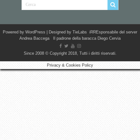
Powered by
WordPress
| Designed by
TieLabs
iRREsponsabile del server
Andrea Baccega Il padrone della baracca Diego Cervia
Since 2008 © Copyright 2018, Tutti i diritti riservati.
Privacy & Cookies Policy