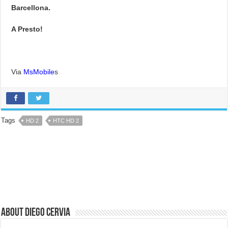
Barcellona.
A Presto!
Via
MsMobile
s
Tags
HD 2
HTC HD 2
About Diego Cervia