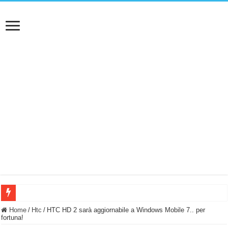
BASTA FATICARE! Questo robot tagliaerba lo appoggi e fa tutto lui! (Senza cav
Home
/
Htc
/
HTC HD 2 sarà aggiornabile a Windows Mobile 7.. per
fortuna!
PULISCE e SI SVUOTA DA SOLA! UWANT V600: Aspirapolvere senza fili con