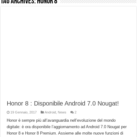
Tag Archives:
honor 8
NUASI B2-1: trascrizione e riassunti AI per le tue riunioni e lezioni universitarie
Dashcam 70mai A810 Lite: Piccola, 4K e molto efficace. Ecco come va in strada
NON Crederai a quanta LUCE fa questa Lampada Letour! – RECENSIONE
Cecotec Millor, recensione della mountain bike elettrica biammortizzata.
Chi l’ha detto che gli Open-Ear suonano male? Recensione EarFun Clip 2
BENKS OMNIWARRIOR: Più di un semplice vetro temperato!
Brondi Amico Vero 4G: Focus su SOS, sicurezza e controllo da remoto.
Brondi Amico VERO 4G : Focus su SOS e comandi da remoto
Honor 8 : Disponibile Android 7.0 Nougat!
19 Gennaio, 2017
Android
,
News
2
Honor è sempre più all’avanguardia nell’evoluzione del mondo
digitale: è ora disponibile l’aggiornamento ad Android 7.0 Nougat per
Honor 8 e Honor 8 Premium. Assieme alle molte nuove funzioni di