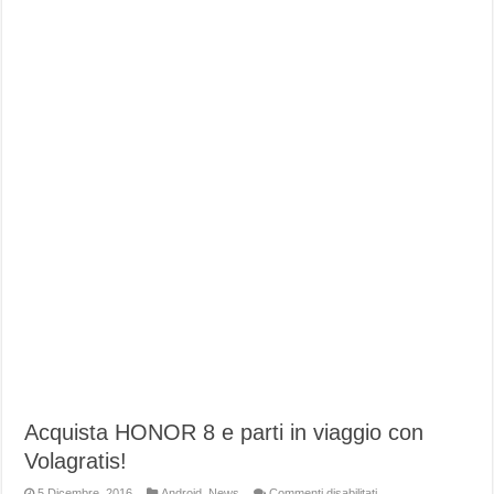
Acquista HONOR 8 e parti in viaggio con
Volagratis!
su
5 Dicembre, 2016
Android
,
News
Commenti disabilitati