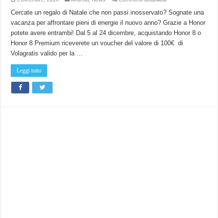
Acquista
HONOR
Cercate un regalo di Natale che non passi inosservato? Sognate una
8
vacanza per affrontare pieni di energie il nuovo anno? Grazie a Honor
e
parti
potete avere entrambi! Dal 5 al 24 dicembre, acquistando Honor 8 o
in
viaggio
Honor 8 Premium riceverete un voucher del valore di 100€ di
con
Volagratis!
Volagratis valido per la …
Leggi tutto