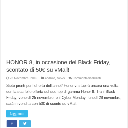
HONOR 8, in occasione del Black Friday,
scontato di 50€ su vMall!
su
23 Novembre, 2016
Android
,
News
Commenti disabilitati
HONOR
8,
Siete pronti per l’offerta dell’anno? Honor vi stupirà ancora una volta
in
con la sua folle offerta sul suo top di gamma Honor 8. Tra il Black
occasione
del
Friday, venerdì 25 novembre, e il Cyber Monday, lunedì 28 novembre,
Black
Friday,
sarà in vendita con 50€ di sconto su vMall.
scontato
di
50€
Leggi tutto
su
vMall!