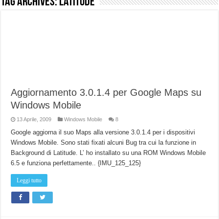
Tag Archives:
latitude
NUASI B2-1: trascrizione e riassunti AI per le tue riunioni e lezioni universitarie
Dashcam 70mai A810 Lite: Piccola, 4K e molto efficace. Ecco come va in strada
NON Crederai a quanta LUCE fa questa Lampada Letour! – RECENSIONE
Cecotec Millor, recensione della mountain bike elettrica biammortizzata.
Chi l’ha detto che gli Open-Ear suonano male? Recensione EarFun Clip 2
Aggiornamento 3.0.1.4 per Google Maps su
BENKS OMNIWARRIOR: Più di un semplice vetro temperato!
Windows Mobile
Brondi Amico Vero 4G: Focus su SOS, sicurezza e controllo da remoto.
13 Aprile, 2009
Windows Mobile
8
Brondi Amico VERO 4G : Focus su SOS e comandi da remoto
Google aggiorna il suo Maps alla versione 3.0.1.4 per i dispositivi
Windows Mobile. Sono stati fixati alcuni Bug tra cui la funzione in
Background di Latitude. L’ ho installato su una ROM Windows Mobile
6.5 e funziona perfettamente.. {IMU_125_125}
Leggi tutto