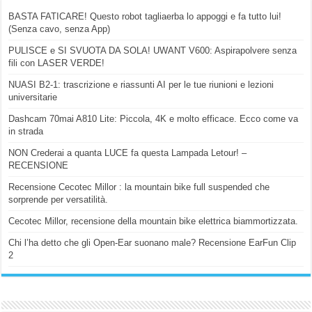
BASTA FATICARE! Questo robot tagliaerba lo appoggi e fa tutto lui!
(Senza cavo, senza App)
PULISCE e SI SVUOTA DA SOLA! UWANT V600: Aspirapolvere senza
fili con LASER VERDE!
NUASI B2-1: trascrizione e riassunti AI per le tue riunioni e lezioni
universitarie
Dashcam 70mai A810 Lite: Piccola, 4K e molto efficace. Ecco come va
in strada
NON Crederai a quanta LUCE fa questa Lampada Letour! –
RECENSIONE
Recensione Cecotec Millor : la mountain bike full suspended che
sorprende per versatilità.
Cecotec Millor, recensione della mountain bike elettrica biammortizzata.
Chi l’ha detto che gli Open-Ear suonano male? Recensione EarFun Clip
2