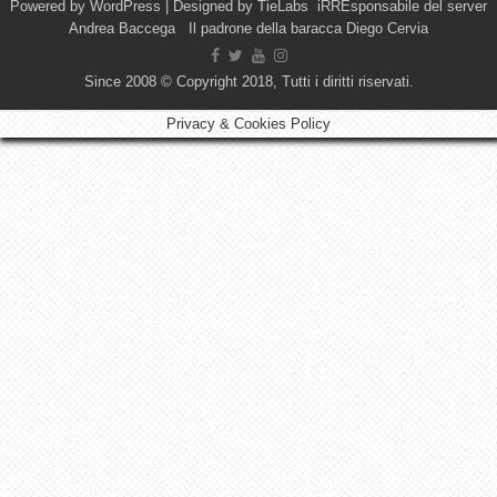
Powered by
WordPress
| Designed by
TieLabs
iRREsponsabile del server
Andrea Baccega Il padrone della baracca Diego Cervia
Since 2008 © Copyright 2018, Tutti i diritti riservati.
Privacy & Cookies Policy