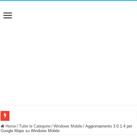
BASTA FATICARE! Questo robot tagliaerba lo appoggi e fa tutto lui! (Senza cav
Home
/
Tutte le Categorie
/
Windows Mobile
/
Aggiornamento 3.0.1.4 per
Google Maps su Windows Mobile
PULISCE e SI SVUOTA DA SOLA! UWANT V600: Aspirapolvere senza fili con