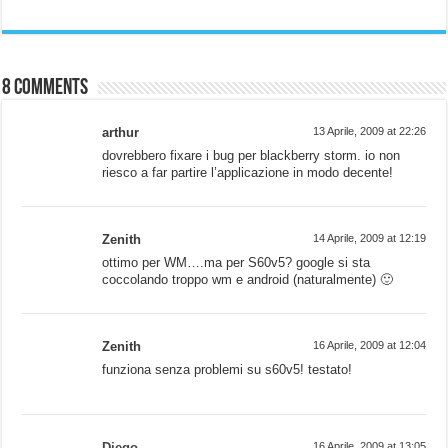
8 comments
arthur
13 Aprile, 2009 at 22:26
dovrebbero fixare i bug per blackberry storm. io non
riesco a far partire l’applicazione in modo decente!
Zenith
14 Aprile, 2009 at 12:19
ottimo per WM….ma per S60v5? google si sta
coccolando troppo wm e android (naturalmente) 🙂
Zenith
16 Aprile, 2009 at 12:04
funziona senza problemi su s60v5! testato!
Diego
16 Aprile, 2009 at 13:05