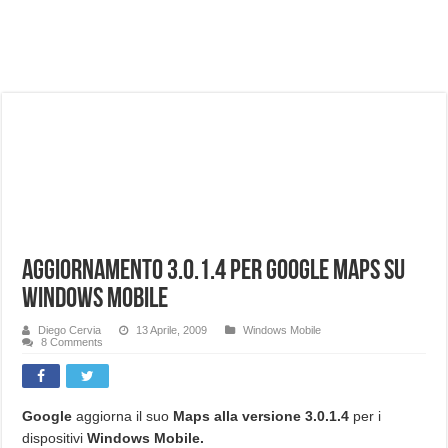
NUASI B2-1: trascrizione e riassunti AI per le tue riunioni e lezioni universitarie
Dashcam 70mai A810 Lite: Piccola, 4K e molto efficace. Ecco come va in strada
NON Crederai a quanta LUCE fa questa Lampada Letour! – RECENSIONE
Cecotec Millor, recensione della mountain bike elettrica biammortizzata.
Chi l’ha detto che gli Open-Ear suonano male? Recensione EarFun Clip 2
BENKS OMNIWARRIOR: Più di un semplice vetro temperato!
Brondi Amico Vero 4G: Focus su SOS, sicurezza e controllo da remoto.
Brondi Amico VERO 4G : Focus su SOS e comandi da remoto
Aggiornamento 3.0.1.4 per Google Maps su
Windows Mobile
Diego Cervia
13 Aprile, 2009
Windows Mobile
8 Comments
Google
aggiorna il suo
Maps alla versione 3.0.1.4
per i
dispositivi
Windows Mobile.