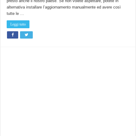
presto anche il nostro paese. Se non volete aspettare, potete in
alternativa installare l’aggiornamento manualmente ed avere così
tutte le …
Leggi tutto