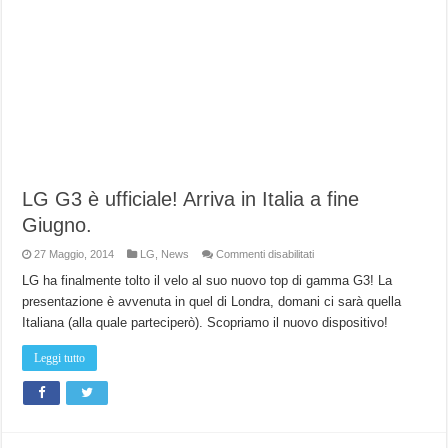
LG G3 è ufficiale! Arriva in Italia a fine
Giugno.
su
27 Maggio, 2014
LG
,
News
Commenti disabilitati
LG
G3
LG ha finalmente tolto il velo al suo nuovo top di gamma G3! La
è
presentazione è avvenuta in quel di Londra, domani ci sarà quella
ufficiale!
Arriva
Italiana (alla quale parteciperò). Scopriamo il nuovo dispositivo!
in
Italia
a
Leggi tutto
fine
Giugno.