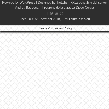
Powered by
WordPress
| Designed by
TieLabs
iRREsponsabile del server
Andrea Baccega Il padrone della baracca Diego Cervia
Since 2008 © Copyright 2018, Tutti i diritti riservati.
Privacy & Cookies Policy