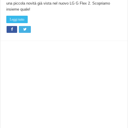
ecco
una piccola novità già vista nel nuovo LG G Flex 2. Scopriamo
i
tasti
insieme quale!
virtuali
in
stile
Leggi tutto
Android
Lollipop