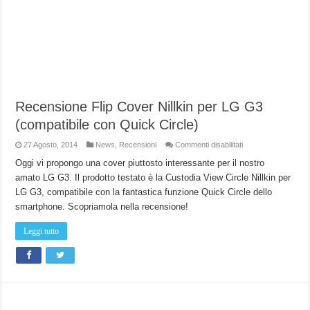
Recensione Flip Cover Nillkin per LG G3
(compatibile con Quick Circle)
su
27 Agosto, 2014
News
,
Recensioni
Commenti disabilitati
Recensione
Flip
Oggi vi propongo una cover piuttosto interessante per il nostro
Cover
amato LG G3. Il prodotto testato è la Custodia View Circle Nillkin per
Nillkin
per
LG G3, compatibile con la fantastica funzione Quick Circle dello
LG
G3
smartphone. Scopriamola nella recensione!
(compatibile
con
Quick
Leggi tutto
Circle)