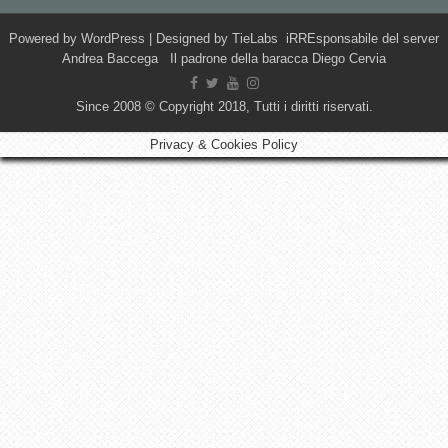
Powered by
WordPress
| Designed by
TieLabs
iRREsponsabile del server
Andrea Baccega Il padrone della baracca Diego Cervia
Since 2008 © Copyright 2018, Tutti i diritti riservati.
Privacy & Cookies Policy