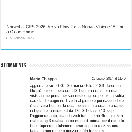
Narwal al CES 2026: Arriva Flow 2 e la Nuova Visione “All for
a Clean Home
5 Gennaio, 2026
4 comments
Mario Chiappa
22 Luglio, 2014 at 11:40
aggiornato su LG G3 Germania Gold 32 GB. forse un
filo più fluido….però con 3GB di ram non si era mai
visto anche prima nessun micro lag. se poi usi la solita
cautela di spegnerlo 1 volta al giorno e poi riaccenderlo
è una vera bomba. la cosa bellissima è quanto è rapido
nel gestire la micro sd da 128 GB classe 10. dopo
l’aggiornamento, quando vedi tanti filmati 4k o giochi a
real racing 3 scalda un pò meno di prima. per il resto fa
foto stupende e fulminee. forse rispetto a s5 ha una
tacca in meno come ricezione (da tenere in