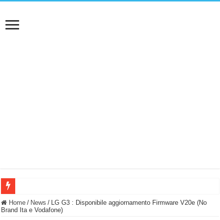
BASTA FATICARE! Questo robot tagliaerba lo appoggi e fa tutto lui! (Senza cav
Home
/
News
/
LG G3 : Disponibile aggiornamento Firmware V20e (No
Brand Ita e Vodafone)
PULISCE e SI SVUOTA DA SOLA! UWANT V600: Aspirapolvere senza fili con