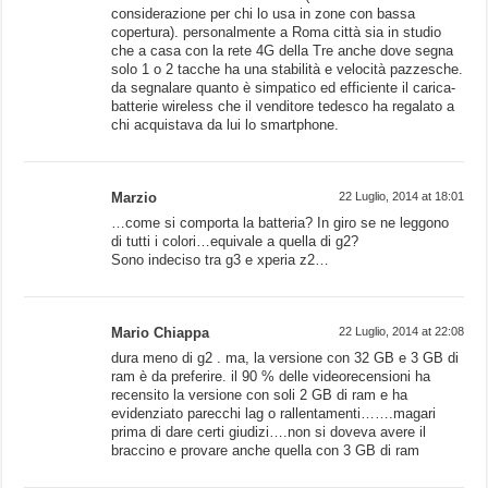
considerazione per chi lo usa in zone con bassa
copertura). personalmente a Roma città sia in studio
che a casa con la rete 4G della Tre anche dove segna
solo 1 o 2 tacche ha una stabilità e velocità pazzesche.
da segnalare quanto è simpatico ed efficiente il carica-
batterie wireless che il venditore tedesco ha regalato a
chi acquistava da lui lo smartphone.
Marzio
22 Luglio, 2014 at 18:01
…come si comporta la batteria? In giro se ne leggono
di tutti i colori…equivale a quella di g2?
Sono indeciso tra g3 e xperia z2…
Mario Chiappa
22 Luglio, 2014 at 22:08
dura meno di g2 . ma, la versione con 32 GB e 3 GB di
ram è da preferire. il 90 % delle videorecensioni ha
recensito la versione con soli 2 GB di ram e ha
evidenziato parecchi lag o rallentamenti…….magari
prima di dare certi giudizi….non si doveva avere il
braccino e provare anche quella con 3 GB di ram