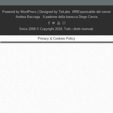
Powered by
WordPress
| Designed by
TieLabs
iRREsponsabile del server
Andrea Baccega Il padrone della baracca Diego Cervia
Since 2008 © Copyright 2018, Tutti i diritti riservati.
Privacy & Cookies Policy