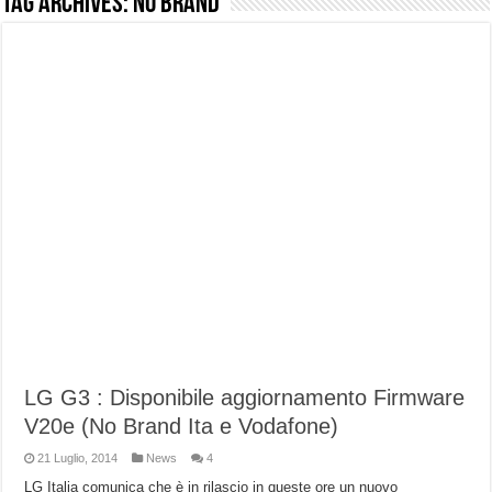
Tag Archives:
No Brand
NUASI B2-1: trascrizione e riassunti AI per le tue riunioni e lezioni universitarie
Dashcam 70mai A810 Lite: Piccola, 4K e molto efficace. Ecco come va in strada
NON Crederai a quanta LUCE fa questa Lampada Letour! – RECENSIONE
Cecotec Millor, recensione della mountain bike elettrica biammortizzata.
Chi l’ha detto che gli Open-Ear suonano male? Recensione EarFun Clip 2
BENKS OMNIWARRIOR: Più di un semplice vetro temperato!
Brondi Amico Vero 4G: Focus su SOS, sicurezza e controllo da remoto.
Brondi Amico VERO 4G : Focus su SOS e comandi da remoto
LG G3 : Disponibile aggiornamento Firmware
V20e (No Brand Ita e Vodafone)
21 Luglio, 2014
News
4
LG Italia comunica che è in rilascio in queste ore un nuovo