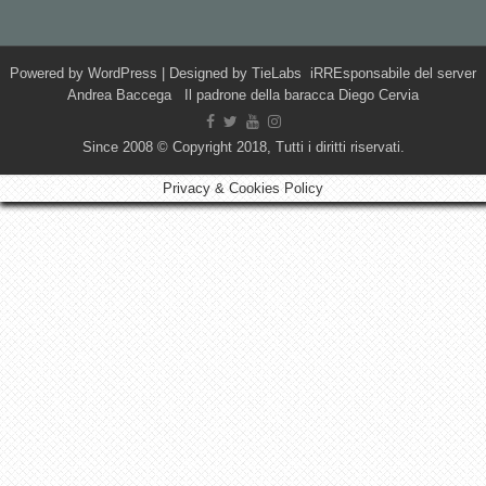
Powered by
WordPress
| Designed by
TieLabs
iRREsponsabile del server
Andrea Baccega Il padrone della baracca Diego Cervia
Since 2008 © Copyright 2018, Tutti i diritti riservati.
Privacy & Cookies Policy