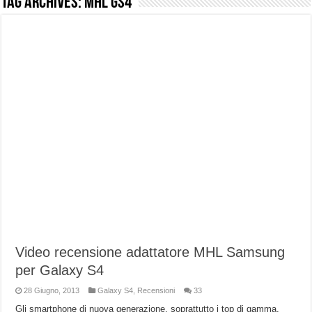
Tag Archives:
mhl gs4
NUASI B2-1: trascrizione e riassunti AI per le tue riunioni e lezioni universitarie
Dashcam 70mai A810 Lite: Piccola, 4K e molto efficace. Ecco come va in strada
NON Crederai a quanta LUCE fa questa Lampada Letour! – RECENSIONE
Cecotec Millor, recensione della mountain bike elettrica biammortizzata.
Chi l’ha detto che gli Open-Ear suonano male? Recensione EarFun Clip 2
BENKS OMNIWARRIOR: Più di un semplice vetro temperato!
Brondi Amico Vero 4G: Focus su SOS, sicurezza e controllo da remoto.
Brondi Amico VERO 4G : Focus su SOS e comandi da remoto
Video recensione adattatore MHL Samsung
per Galaxy S4
28 Giugno, 2013
Galaxy S4
,
Recensioni
33
Gli smartphone di nuova generazione, soprattutto i top di gamma,