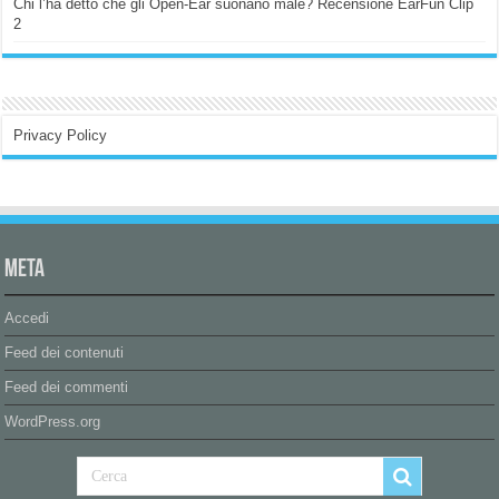
Chi l’ha detto che gli Open-Ear suonano male? Recensione EarFun Clip
2
Privacy Policy
Meta
Accedi
Feed dei contenuti
Feed dei commenti
WordPress.org