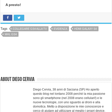
A presto!
Tags
COLLEGARE GS4 ALLA TV
EVIDENZA
HDMI GALAXY S4
MHL GS4
About Diego Cervia
Diego Cervia, 38 anni di Sarzana (SP) Ho aperto
questo blog nel lontano 2008 perchè la mia passione
sono gli smartphone (nel 2008 erano cellulari!) e le
nuove tecnologie, con uno sguardo ai droni e alla
domotica. Metto a disposizione le mie conoscenze e
cerco di aiutare ad utilizzare al meglio i propri device.