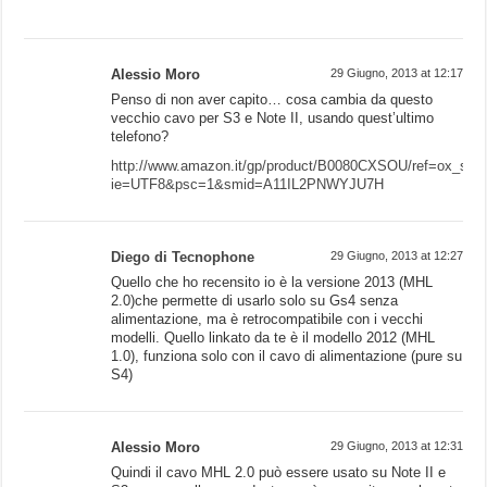
Alessio Moro
29 Giugno, 2013 at 12:17
Penso di non aver capito… cosa cambia da questo
vecchio cavo per S3 e Note II, usando quest’ultimo
telefono?
http://www.amazon.it/gp/product/B0080CXSOU/ref=ox_sc_sf
ie=UTF8&psc=1&smid=A11IL2PNWYJU7H
Diego di Tecnophone
29 Giugno, 2013 at 12:27
Quello che ho recensito io è la versione 2013 (MHL
2.0)che permette di usarlo solo su Gs4 senza
alimentazione, ma è retrocompatibile con i vecchi
modelli. Quello linkato da te è il modello 2012 (MHL
1.0), funziona solo con il cavo di alimentazione (pure su
S4)
Alessio Moro
29 Giugno, 2013 at 12:31
Quindi il cavo MHL 2.0 può essere usato su Note II e