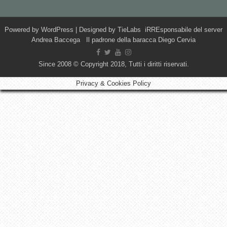
Powered by
WordPress
| Designed by
TieLabs
iRREsponsabile del server
Andrea Baccega Il padrone della baracca Diego Cervia
Since 2008 © Copyright 2018, Tutti i diritti riservati.
Privacy & Cookies Policy