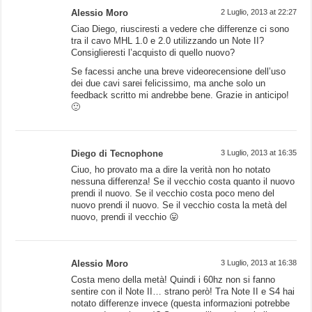
Alessio Moro
2 Luglio, 2013 at 22:27
Ciao Diego, riusciresti a vedere che differenze ci sono
tra il cavo MHL 1.0 e 2.0 utilizzando un Note II?
Consiglieresti l’acquisto di quello nuovo?
Se facessi anche una breve videorecensione dell’uso
dei due cavi sarei felicissimo, ma anche solo un
feedback scritto mi andrebbe bene. Grazie in anticipo!
🙂
Diego di Tecnophone
3 Luglio, 2013 at 16:35
Ciuo, ho provato ma a dire la verità non ho notato
nessuna differenza! Se il vecchio costa quanto il nuovo
prendi il nuovo. Se il vecchio costa poco meno del
nuovo prendi il nuovo. Se il vecchio costa la metà del
nuovo, prendi il vecchio 😛
Alessio Moro
3 Luglio, 2013 at 16:38
Costa meno della metà! Quindi i 60hz non si fanno
sentire con il Note II… strano però! Tra Note II e S4 hai
notato differenze invece (questa informazioni potrebbe