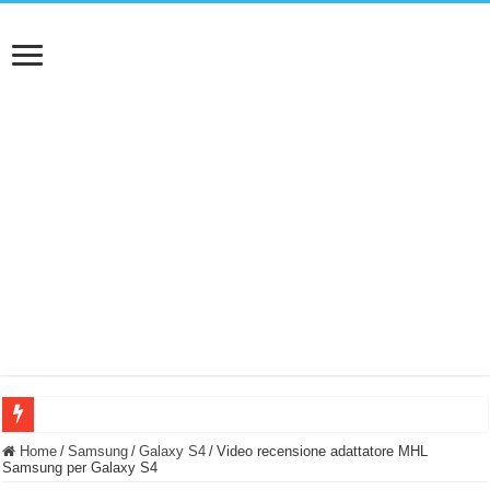
BASTA FATICARE! Questo robot tagliaerba lo appoggi e fa tutto lui! (Senza cav
Home
/
Samsung
/
Galaxy S4
/
Video recensione adattatore MHL
Samsung per Galaxy S4
PULISCE e SI SVUOTA DA SOLA! UWANT V600: Aspirapolvere senza fili con