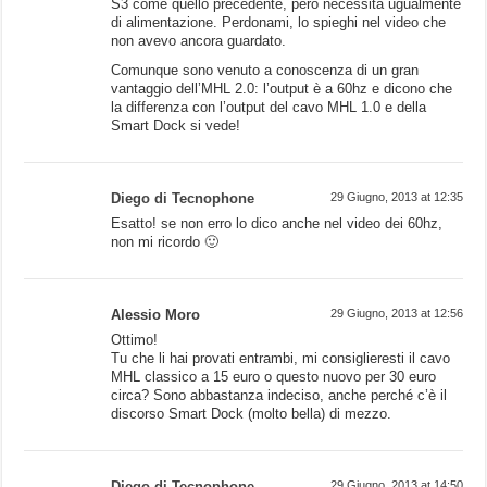
S3 come quello precedente, però necessita ugualmente
di alimentazione. Perdonami, lo spieghi nel video che
non avevo ancora guardato.
Comunque sono venuto a conoscenza di un gran
vantaggio dell’MHL 2.0: l’output è a 60hz e dicono che
la differenza con l’output del cavo MHL 1.0 e della
Smart Dock si vede!
Diego di Tecnophone
29 Giugno, 2013 at 12:35
Esatto! se non erro lo dico anche nel video dei 60hz,
non mi ricordo 🙂
Alessio Moro
29 Giugno, 2013 at 12:56
Ottimo!
Tu che li hai provati entrambi, mi consiglieresti il cavo
MHL classico a 15 euro o questo nuovo per 30 euro
circa? Sono abbastanza indeciso, anche perché c’è il
discorso Smart Dock (molto bella) di mezzo.
Diego di Tecnophone
29 Giugno, 2013 at 14:50