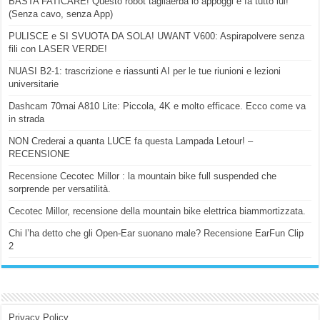
BASTA FATICARE! Questo robot tagliaerba lo appoggi e fa tutto lui!
(Senza cavo, senza App)
PULISCE e SI SVUOTA DA SOLA! UWANT V600: Aspirapolvere senza
fili con LASER VERDE!
NUASI B2-1: trascrizione e riassunti AI per le tue riunioni e lezioni
universitarie
Dashcam 70mai A810 Lite: Piccola, 4K e molto efficace. Ecco come va
in strada
NON Crederai a quanta LUCE fa questa Lampada Letour! –
RECENSIONE
Recensione Cecotec Millor : la mountain bike full suspended che
sorprende per versatilità.
Cecotec Millor, recensione della mountain bike elettrica biammortizzata.
Chi l’ha detto che gli Open-Ear suonano male? Recensione EarFun Clip
2
Privacy Policy