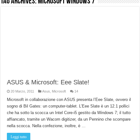
Tag Archives:
Microsoft Windows 7
NUASI B2-1: trascrizione e riassunti AI per le tue riunioni e lezioni universitarie
Dashcam 70mai A810 Lite: Piccola, 4K e molto efficace. Ecco come va in strada
NON Crederai a quanta LUCE fa questa Lampada Letour! – RECENSIONE
Cecotec Millor, recensione della mountain bike elettrica biammortizzata.
Chi l’ha detto che gli Open-Ear suonano male? Recensione EarFun Clip 2
BENKS OMNIWARRIOR: Più di un semplice vetro temperato!
Brondi Amico Vero 4G: Focus su SOS, sicurezza e controllo da remoto.
Brondi Amico VERO 4G : Focus su SOS e comandi da remoto
ASUS & Microsoft: Eee Slate!
20 Marzo, 2011
Asus
,
Microsoft
14
Microsoft in collaborazione con ASUS presenta l’Eee Slate, ovvero il
sogno di Bil Gates: un computer-tablet. L’Eee Slate è un 12.1 pollici
che ha sotto la scocca un Intel Core-i5 gestito da Windows 7; il tutto
affiancato, tramite un Wacom digitizer, da un Pennino che scompare
nella scocca. Nella confezione, inoltre, è …
Leggi tutto