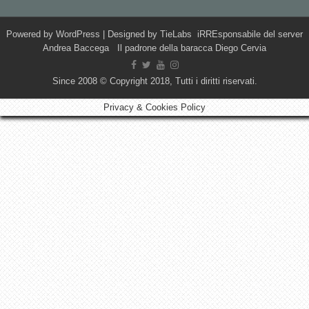
Powered by
WordPress
| Designed by
TieLabs
iRREsponsabile del server
Andrea Baccega Il padrone della baracca Diego Cervia
Since 2008 © Copyright 2018, Tutti i diritti riservati.
Privacy & Cookies Policy