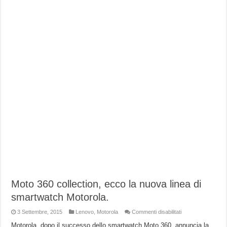
Moto 360 collection, ecco la nuova linea di
smartwatch Motorola.
su
3 Settembre, 2015
Lenovo
,
Motorola
Commenti disabilitati
Moto
360
Motorola, dopo il successo dello smartwatch Moto 360, annuncia la