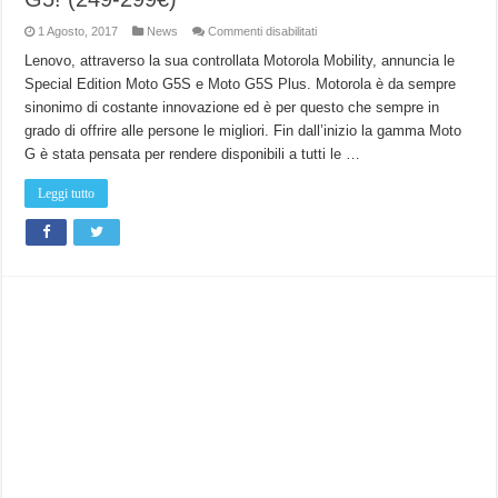
su
1 Agosto, 2017
News
Commenti disabilitati
Motorola
presenta
Lenovo, attraverso la sua controllata Motorola Mobility, annuncia le
le
Special Edition Moto G5S e Moto G5S Plus. Motorola è da sempre
Special
Edition
sinonimo di costante innovazione ed è per questo che sempre in
del
Moto
grado di offrire alle persone le migliori. Fin dall’inizio la gamma Moto
G5!
(249-
G è stata pensata per rendere disponibili a tutti le …
299€)
Leggi tutto