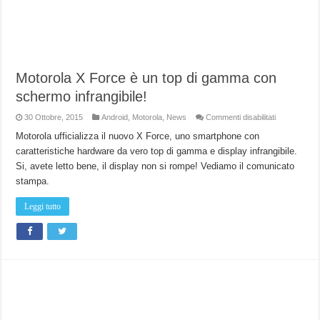
Motorola X Force è un top di gamma con
schermo infrangibile!
su
30 Ottobre, 2015
Android
,
Motorola
,
News
Commenti disabilitati
Motorola
X
Motorola ufficializza il nuovo X Force, uno smartphone con
Force
caratteristiche hardware da vero top di gamma e display infrangibile.
è
un
Si, avete letto bene, il display non si rompe! Vediamo il comunicato
top
di
stampa.
gamma
con
schermo
Leggi tutto
infrangibile!