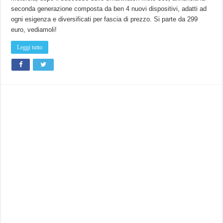
collection,
seconda generazione composta da ben 4 nuovi dispositivi, adatti ad
ecco
la
ogni esigenza e diversificati per fascia di prezzo. Si parte da 299
nuova
linea
euro, vediamoli!
di
smartwatch
Motorola.
Leggi tutto