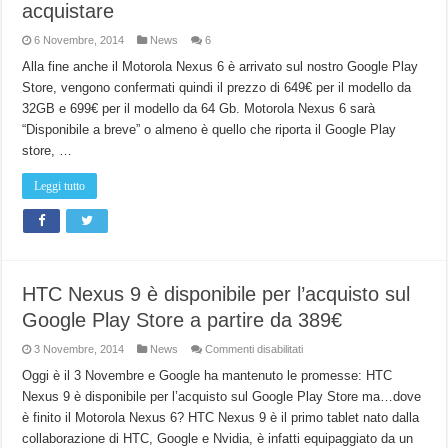
acquistare
6 Novembre, 2014
News
6
Alla fine anche il Motorola Nexus 6 è arrivato sul nostro Google Play
Store, vengono confermati quindi il prezzo di 649€ per il modello da
32GB e 699€ per il modello da 64 Gb. Motorola Nexus 6 sarà
“Disponibile a breve” o almeno è quello che riporta il Google Play
store, …
Leggi tutto
HTC Nexus 9 è disponibile per l’acquisto sul
Google Play Store a partire da 389€
su
3 Novembre, 2014
News
Commenti disabilitati
HTC
Nexus
Oggi è il 3 Novembre e Google ha mantenuto le promesse: HTC
9
Nexus 9 è disponibile per l’acquisto sul Google Play Store ma…dove
è
disponibile
è finito il Motorola Nexus 6? HTC Nexus 9 è il primo tablet nato dalla
per
l’acquisto
collaborazione di HTC, Google e Nvidia, è infatti equipaggiato da un
sul