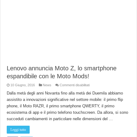
Lenovo annuncia Moto Z, lo smartphone
espandibile con le Moto Mods!
su
10 Giugno, 2016
News
Commenti disabilitati
Lenovo
annuncia
Dalla metà degli anni Novanta fino alla metà dei Duemila abbiamo
Moto
assistito a innovazioni significative nel settore mobile: il primo flip
Z,
lo
phone, il Moto RAZR, il primo smartphone QWERTY, il primo
smartphone
espandibile
ecosistema di app e il primo telefono touchscreen. Da allora, si sono
con
le
succeduti cambiamenti in particolare nelle dimensioni del …
Moto
Mods!
Leggi tutto