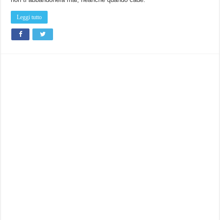
Vodafone
a
749
Leggi tutto
euro.