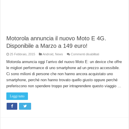
Motorola annuncia il nuovo Moto E 4G.
Disponibile a Marzo a 149 euro!
su
25 Febbraio, 2015
Android
,
News
Commenti disabilitati
Motorola
annuncia
Motorola annuncia oggi l’arrivo del nuovo Moto E: un device che offre
il
le migliori performance di uno smartphone ad un prezzo accessibile.
nuovo
Moto
Ci sono milioni di persone che non hanno ancora acquistato uno
E
4G.
smartphone, perché non hanno trovato quello giusto oppure perché
Disponibile
a
preferiscono non spendere troppo per intraprendere questo viaggio …
Marzo
a
149
Leggi tutto
euro!