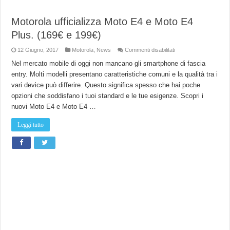
Motorola ufficializza Moto E4 e Moto E4
Plus. (169€ e 199€)
su
12 Giugno, 2017
Motorola
,
News
Commenti disabilitati
Motorola
ufficializza
Nel mercato mobile di oggi non mancano gli smartphone di fascia
Moto
entry. Molti modelli presentano caratteristiche comuni e la qualità tra i
E4
e
vari device può differire. Questo significa spesso che hai poche
Moto
E4
opzioni che soddisfano i tuoi standard e le tue esigenze. Scopri i
Plus.
(169€
nuovi Moto E4 e Moto E4 …
e
199€)
Leggi tutto