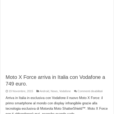
Moto X Force arriva in Italia con Vodafone a
749 euro.
su
19 Novembre, 2015
Android
,
News
,
Vodafone
Commenti disabilitati
Moto
X
Arriva in Italia in esclusiva con Vodafone il nuovo Moto X Force: il
Force
primo smartphone al mondo con display infrangibile grazie alla
arriva
in
tecnologia esclusiva di Motorola Moto ShatterShield™. Moto X Force
Italia
con
non ti abbandonerà mai, neanche quando cade.