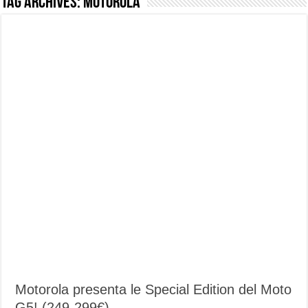
Tag Archives:
Motorola
NUASI B2-1: trascrizione e riassunti AI per le tue riunioni e lezioni universitarie
Dashcam 70mai A810 Lite: Piccola, 4K e molto efficace. Ecco come va in strada
NON Crederai a quanta LUCE fa questa Lampada Letour! – RECENSIONE
Cecotec Millor, recensione della mountain bike elettrica biammortizzata.
Chi l’ha detto che gli Open-Ear suonano male? Recensione EarFun Clip 2
BENKS OMNIWARRIOR: Più di un semplice vetro temperato!
Brondi Amico Vero 4G: Focus su SOS, sicurezza e controllo da remoto.
Brondi Amico VERO 4G : Focus su SOS e comandi da remoto
Motorola presenta le Special Edition del Moto
G5! (249-299€)