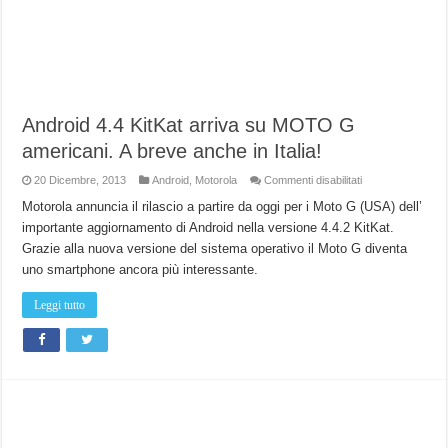
Android 4.4 KitKat arriva su MOTO G
americani. A breve anche in Italia!
su
20 Dicembre, 2013
Android
,
Motorola
Commenti disabilitati
Android
4.4
Motorola annuncia il rilascio a partire da oggi per i Moto G (USA) dell’
KitKat
importante aggiornamento di Android nella versione 4.4.2 KitKat.
arriva
su
Grazie alla nuova versione del sistema operativo il Moto G diventa
MOTO
G
uno smartphone ancora più interessante.
americani.
A
breve
Leggi tutto
anche
in
Italia!