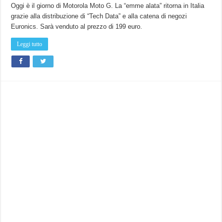
Moto
Oggi è il giorno di Motorola Moto G. La “emme alata” ritorna in Italia
G
grazie alla distribuzione di “Tech Data” e alla catena di negozi
arriva
sugli
Euronics. Sarà venduto al prezzo di 199 euro.
scaffali
di
Euronics
Leggi tutto
a
199
euro.