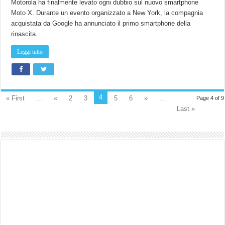
Motorola ha finalmente levato ogni dubbio sul nuovo smartphone
Moto X. Durante un evento organizzato a New York, la compagnia
acquistata da Google ha annunciato il primo smartphone della
rinascita.
Leggi tutto
4
« First
...
«
2
3
5
6
»
...
Page 4 of 9
Last »