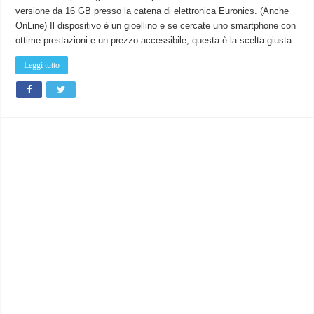
G
versione da 16 GB presso la catena di elettronica Euronics. (Anche
da
16
OnLine) Il dispositivo è un gioellino e se cercate uno smartphone con
GB
disponibile
ottime prestazioni e un prezzo accessibile, questa è la scelta giusta.
a
229
euro
Leggi tutto
da
Euronics