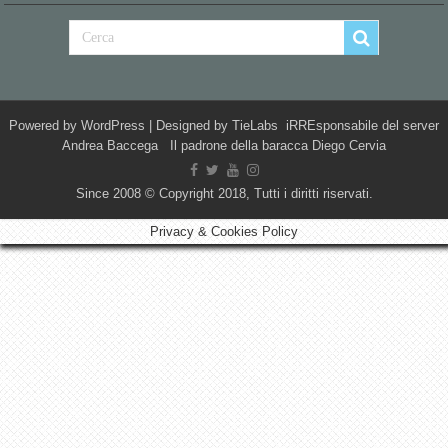
Powered by
WordPress
| Designed by
TieLabs
iRREsponsabile del server
Andrea Baccega Il padrone della baracca Diego Cervia
Since 2008 © Copyright 2018, Tutti i diritti riservati.
Privacy & Cookies Policy