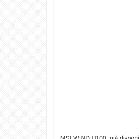
MSI WIND U100, già disponibi