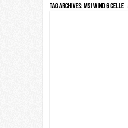
Tag Archives:
msi wind 6 celle
Dashcam 70mai A810 Lite: Pi
NON Crederai a quanta LU
Cecotec Millor, recensione 
Chi l’ha detto che gli Ope
BENKS OMNIWARRIOR: Più d
Brondi Amico Vero 4G: Focus
Brondi Amico VERO 4G : Fo