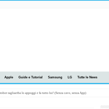
Apple
Guide e Tutorial
Samsung
LG
Tutte le News
t tagliaerba lo appoggi e fa tutto lui! (Senza cavo, senza App)
OLA! UWANT V600: Aspirapolvere senza fili con LASER VERDE!
assunti AI per le tue riunioni e lezioni universitarie