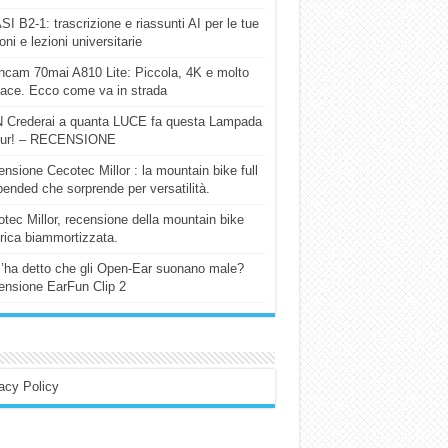
I B2-1: trascrizione e riassunti AI per le tue
ioni e lezioni universitarie
cam 70mai A810 Lite: Piccola, 4K e molto
cace. Ecco come va in strada
 Crederai a quanta LUCE fa questa Lampada
our! – RECENSIONE
nsione Cecotec Millor : la mountain bike full
ended che sorprende per versatilità.
tec Millor, recensione della mountain bike
trica biammortizzata.
l’ha detto che gli Open-Ear suonano male?
nsione EarFun Clip 2
acy Policy