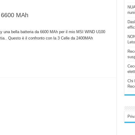
NUAS
riun
a 6600 MAh
Dash
effi
ay una bella batteria da 6600 MAh per il mio MSI WIND U100
NON
ia.. Questo è il confronto con la 3 Celle da 2400MAh
Let
Rece
susp
Ceco
elet
Chi 
Rece
Priv