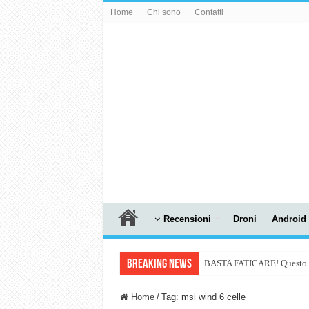
Home
Chi sono
Contatti
Recensioni
Droni
Android
Breaking News
BASTA FATICARE! Questo robo
PULISCE e SI SVUOTA DA S
Home
/
Tag:
msi wind 6 celle
NUASI B2-1: trascrizione e ri