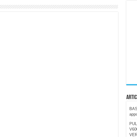
ccola, 4K e molto efficace. Ecco come va in strada
CE fa questa Lampada Letour! – RECENSIONE
della mountain bike elettrica biammortizzata.
n-Ear suonano male? Recensione EarFun Clip 2
i un semplice vetro temperato!
 su SOS, sicurezza e controllo da remoto.
cus su SOS e comandi da remoto
Artic
BAST
appo
PUL
V600
VER