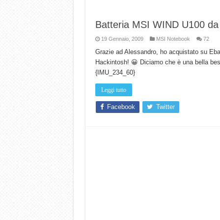
Batteria MSI WIND U100 d
19 Gennaio, 2009
MSI Notebook
72
Grazie ad Alessandro, ho acquistato su Eb
Hackintosh! 😀 Diciamo che è una bella best
{IMU_234_60}
Leggi tutto
Facebook
Twitter