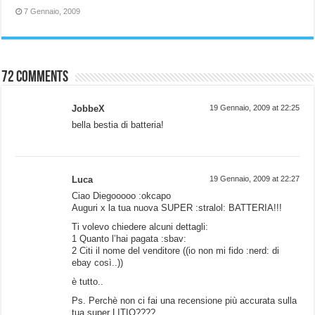
7 Gennaio, 2009
72 comments
JobbeX
19 Gennaio, 2009 at 22:25
bella bestia di batteria!
Luca
19 Gennaio, 2009 at 22:27
Ciao Diegooooo :okcapo
Auguri x la tua nuova SUPER :stralol: BATTERIA!!!
Ti volevo chiedere alcuni dettagli:
1 Quanto l’hai pagata :sbav:
2 Citi il nome del venditore ((io non mi fido :nerd: di
ebay così..))
è tutto..
Ps. Perchè non ci fai una recensione più accurata sulla
tua super LITIO????