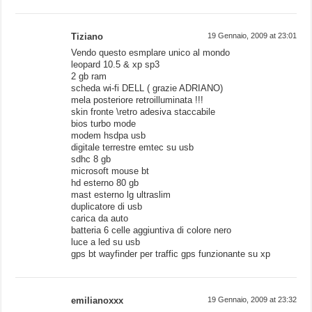
Tiziano
19 Gennaio, 2009 at 23:01
Vendo questo esmplare unico al mondo
leopard 10.5 & xp sp3
2 gb ram
scheda wi-fi DELL ( grazie ADRIANO)
mela posteriore retroilluminata !!!
skin fronte \retro adesiva staccabile
bios turbo mode
modem hsdpa usb
digitale terrestre emtec su usb
sdhc 8 gb
microsoft mouse bt
hd esterno 80 gb
mast esterno lg ultraslim
duplicatore di usb
carica da auto
batteria 6 celle aggiuntiva di colore nero
luce a led su usb
gps bt wayfinder per traffic gps funzionante su xp
emilianoxxx
19 Gennaio, 2009 at 23:32