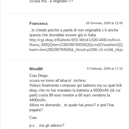
Scusa ma.. è originale???
Francesca
28 Gennaio, 2009 at 12:49
..lo chiedo perchè a parità di non originalità c’è anche
questa che dovrebbe essere già in Italia
http://cgi.ebay.it/Batterie-MSI-Wind-U100-4400-mAh-in-
Roma_W0QQitemZ280299784595QQcmdZViewItemQQptZAcc
hash=item280299784595&_trksid=p3286.c0.m14&_trkpar
Wind80
5 Febbraio, 2009 at 17:10
Ciao Diego,
scusa se torno all’attaco! :inchino
Volevo finalmente comprare qst batteria ma su quel link
ebay che mi hai mandato la batteria a 6600mAh (di cui
parli) costa 89 euro mentre a 60 euro vendono la
4400mAh…
Allora mi domando…te quale hai preso? e qnd l’hai
pagata?
Ciao
p.s. : ma gli adesivi?