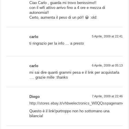
Ciao Carlo , guarda mi trovo benissimo!!
con il wifi attivo arrivo fino a 4 ore e mezza di
autonomia!!
Certo, aumenta il peso di un pò!! 😀 :old:
carlo
5 Aprile, 2009 at 22:41
ti ringrazio per la info … a presto
carlo
6 Aprile, 2009 at 05:13
mi sai dire quanti grammi pesa e il link per acquistarla
…. grazie mille :thanks
Diego
7 Aprile, 2009 at 22:46
http://stores.ebay.it/vhbwelectronics_W0QQsspagename
Questo è il link!purtroppo non ho sottomano una
bilancia!