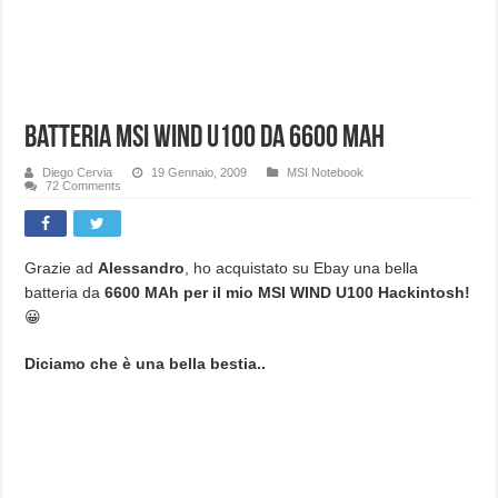
Batteria MSI WIND U100 da 6600 MAh
Diego Cervia
19 Gennaio, 2009
MSI Notebook
72 Comments
Grazie ad
Alessandro
, ho acquistato su Ebay una bella
batteria da
6600 MAh per il mio MSI WIND U100 Hackintosh!
😀
Diciamo che è una bella bestia..