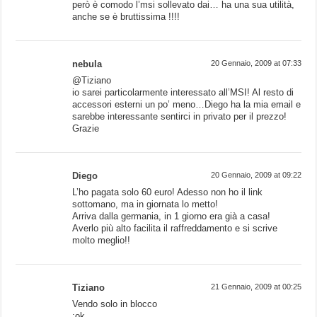
però è comodo l’msi sollevato dai… ha una sua utilità,
anche se è bruttissima !!!!
nebula
20 Gennaio, 2009 at 07:33
@Tiziano
io sarei particolarmente interessato all’MSI! Al resto di
accessori esterni un po’ meno…Diego ha la mia email e
sarebbe interessante sentirci in privato per il prezzo!
Grazie
Diego
20 Gennaio, 2009 at 09:22
L’ho pagata solo 60 euro! Adesso non ho il link
sottomano, ma in giornata lo metto!
Arriva dalla germania, in 1 giorno era già a casa!
Averlo più alto facilita il raffreddamento e si scrive
molto meglio!!
Tiziano
21 Gennaio, 2009 at 00:25
Vendo solo in blocco
:ok