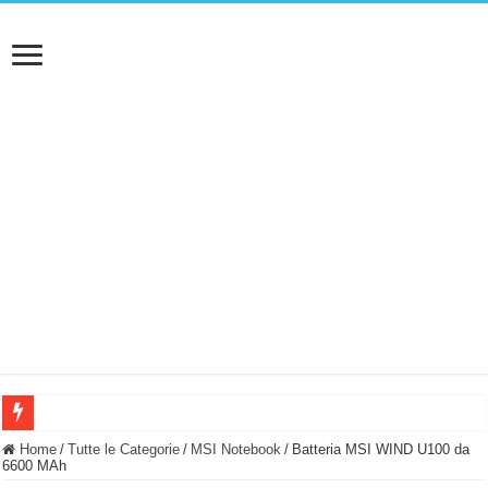
BASTA FATICARE! Questo robot tagliaerba lo appoggi e fa tutto lui! (Senza cav
Home
/
Tutte le Categorie
/
MSI Notebook
/
Batteria MSI WIND U100 da
6600 MAh
PULISCE e SI SVUOTA DA SOLA! UWANT V600: Aspirapolvere senza fili con