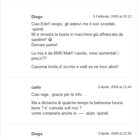
Diego
5 Febbraio, 2009 at 20:13
Ciao Edo!! ooops, gli adesvi me li son scordati..
:quindi:
Mi è rimasta la busta in macchina già affrancata da
spedire!! 😀
Domani partre!
La mia è da 6600 Mah!! cavolo, sono aumentati i
prezzi??
Casomai tirnila d’ occhio e vedi se ne trovi altre!!
carlo
5 Aprile, 2009 at 12:44
Ciao raga , grazie per le info …
Ma a distanza di qualche tempo la batterona funzia
bene ? e’ comoda sull msi ?
vorrei comprarla anche io —– :aiuto :quindi:
Diego
5 Aprile, 2009 at 22:34