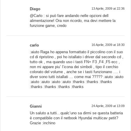
Diego
13 Aprile, 2009 at 22:36
@Carlo : si può fare andando nelle opzioni dell
alimentazione! Ora non ricordo, ma devi mettere la
funzione game, credo
carlo
16 Aprile, 2009 at 18:30
:aiuto Raga ho appena formattato il piccolino con il suo
cd di ripristino , poi ho istallato i driver dal secondo cd ,
tutto ok , ma quando uso i tasti FN+ F3 ,F4 ,F5 ecc ,
non mi appare piu’ l’icona dei simboli , tipo il cerchio
colorato del volume , anche se i tasti funzionano …. i
diver sono tutti istallati … come mai ????? :aiuto :aiuto
:aiuto :aiuto :aiuto :aiuto :thanks :thanks :thanks
:thanks :thanks :thanks :thanks
Gianni
24 Aprile, 2009 at 13:09
Un saluto a tutti…qualc’uno sa dirmi se questa batteria
è compatibile con il netbook Hyundai multicav petit?
Grazie :inchino