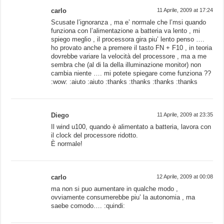
carlo
11 Aprile, 2009 at 17:24
Scusate l’ignoranza , ma e’ normale che l’msi quando
funziona con l’alimentazione a batteria va lento , mi
spiego meglio , il processora gira piu’ lento penso ….
ho provato anche a premere il tasto FN + F10 , in teoria
dovrebbe variare la velocità del processore , ma a me
sembra che (al di la della illuminazione monitor) non
cambia niente …. mi potete spiegare come funziona ??
:wow: :aiuto :aiuto :thanks :thanks :thanks :thanks
Diego
11 Aprile, 2009 at 23:35
Il wind u100, quando è alimentato a batteria, lavora con
il clock del processore ridotto.
È normale!
carlo
12 Aprile, 2009 at 00:08
ma non si puo aumentare in qualche modo ,
ovviamente consumerebbe piu’ la autonomia , ma
saebe comodo…. :quindi: