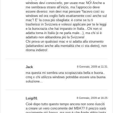
windows devi conoscerlo, per usare mac NO! Anche a
me sembrava strano all’inizio, ma l’approccio deve
essere diverso: non devi mai pensare “facevo così su
windows ed ora voglio farlo esattamente così anche sul
mac”! E’ la cosa più sbagliata: è come se tu ti
trasferissi in Svizzera e volessi applicare per te le leggi
e la burocrazia che hai imparato in Italia…Chi non si
adatta torna in Italia (e ne parla male…), ma chi si è
adattato non abbandona più la Svizzera!
Chi prova un qualsiasi mac e si adatta alla strumento
(adattandosi anche alla mentalità che ci sta dietro), non
ritorna indietro!
Jack
8 Gennaio, 2009 at 11:31
ma questa mi sembra una scopiazzata bella e buona..
cmq x chi utilizza windows potrebbe essere una buona
soluzione…
Luigi91
8 Gennaio, 2009 at 16:25
Cioè dopo tutto questo tempo ancora non sono riusciti
a creare un vero concorrente del MBA?? Il prezzo sarà
ovviamente più basso, ma non è che Apple abbia tanta