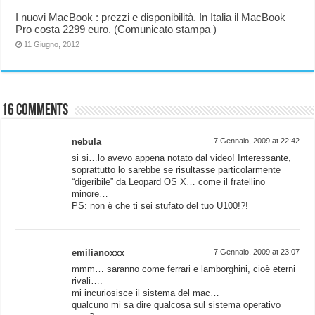
I nuovi MacBook : prezzi e disponibilità. In Italia il MacBook
Pro costa 2299 euro. (Comunicato stampa )
11 Giugno, 2012
16 comments
nebula
7 Gennaio, 2009 at 22:42
si si…lo avevo appena notato dal video! Interessante,
soprattutto lo sarebbe se risultasse particolarmente
“digeribile” da Leopard OS X… come il fratellino
minore…
PS: non è che ti sei stufato del tuo U100!?!
emilianoxxx
7 Gennaio, 2009 at 23:07
mmm… saranno come ferrari e lamborghini, cioè eterni
rivali….
mi incuriosisce il sistema del mac…
qualcuno mi sa dire qualcosa sul sistema operativo