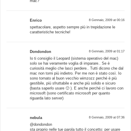
mac?
Enrico
8 Gennaio, 2009 at 00:16
spettacolare, aspetto sempre più in trepidazione le
caratteristiche tecniche!
Dondondon
8 Gennaio, 2009 at 01:17
Io ti consiglio il Leopard (sistema operativo del mac)
solo se hai veramente voglia di imparare.. Se è
curiosità meglio che lasci perdere.. Tutti dicono che dal
mac non torni più indietro. Per me non è stato così. Io
sono tornato al buon vecchio wimzozz perché è più
gestibile, più sfruttabile e anche più solido e sicuro
(basta saperlo usare 🙂 ). E anche perché ci lavoro con
microsoft (sono certificato microsoft per quanto
riguarda lato server)
nebula
8 Gennaio, 2009 at 07:36
@dondondon
sta proprio nelle tue parola tutto il concetto: per usare