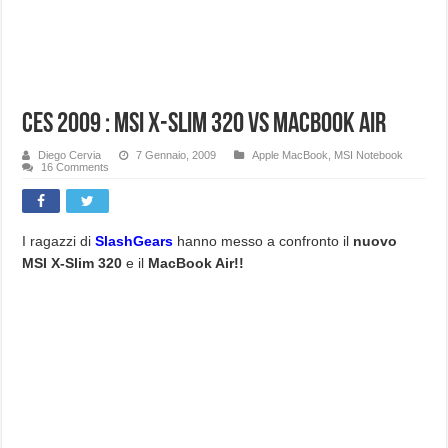
CES 2009 : Msi X-Slim 320 vs MacBook AIR
Diego Cervia
7 Gennaio, 2009
Apple MacBook
,
MSI Notebook
16 Comments
I ragazzi di
SlashGears
hanno messo a confronto il
nuovo
MSI X-Slim 320
e il
MacBook Air!!