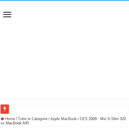
BASTA FATICARE! Questo robot tagliaerba lo appoggi e fa tutto lui! (Senza cav
Home
/
Tutte le Categorie
/
Apple MacBook
/
CES 2009 : Msi X-Slim 320
vs MacBook AIR
PULISCE e SI SVUOTA DA SOLA! UWANT V600: Aspirapolvere senza fili con