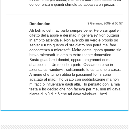
concorrenza e quindi stimolo ad abbassare i prezzi…
Dondondon
9 Gennaio, 2009 at 00:57
Ah beh io del mac parlo sempre bene. Però sai qual’è il
difetto della apple e dei mac in generale? Non buttarsi
in ambito aziendale. Non avendo un vero e proprio so
server e tutto quanto ci sta dietro non potrà mai fare
concorrenza a microsoft. Molta gente ignora quanto sia
brava microsoft in ambito extra utente domestico.
Basta guardare i domini, oppure programmi come
sharepoint… Un mondo a parte. Ovviamente se in
azienda usi windows, solitamente lo usi anche a casa..
A meno che tu non abbia la passione! Io mi sono
adattato al mac, l’ho usato con soddisfazione ma non
mi faccio influenzare dagli altri. Ho pensato con la mia
testa e ho deciso che non faceva per me, non mi dava
niente di più di ciò che mi dava windows.. Anzi..