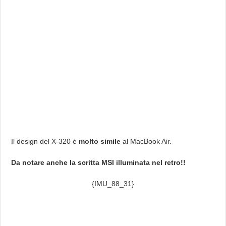
Il design del X-320 è
molto simile
al MacBook Air.
Da notare anche la scritta MSI illuminata nel retro!!
{IMU_88_31}