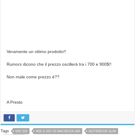
Veramente un ottimo prodotto!!
Rumors dicono che il prezzo oscillerà tra i 700 e 900$!!
Non male come prezzo è??
A Presto
Tags
MSI 320
MSI X-320 VS MACBOOK AIR
NOTEBOOK SLIM