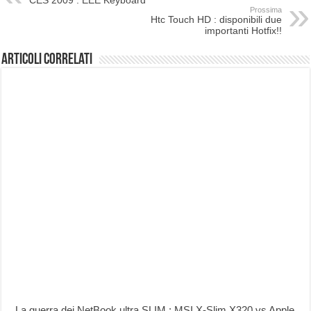
CES 2009 : EEE Keyboard
Prossima
Htc Touch HD : disponibili due
importanti Hotfix!!
Articoli correlati
La guerra dei NetBook ultra SLIM : MSI X-Slim X320 vs Apple