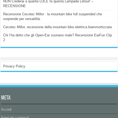
NON Crederai a quanta LUCE fa questa Lampada Letour! –
RECENSIONE
Recensione Cecotec Millor : la mountain bike full suspended che
sorprende per versatilità.
Cecotec Millor, recensione della mountain bike elettrica biammortizzata.
Chi l’ha detto che gli Open-Ear suonano male? Recensione EarFun Clip
2
Privacy Policy
Meta
Accedi
Feed dei contenuti