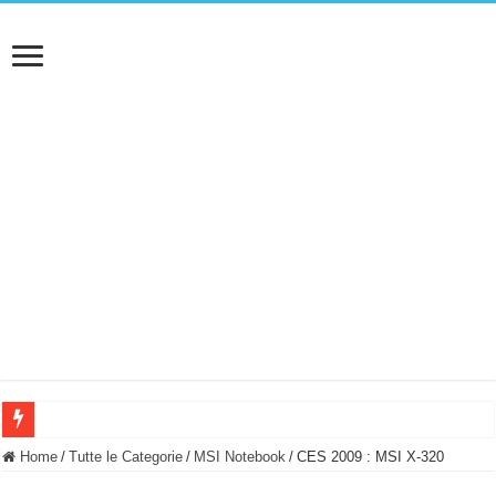
BASTA FATICARE! Questo robot tagliaerba lo appoggi e fa tutto lui! (Senza cav
Home
/
Tutte le Categorie
/
MSI Notebook
/
CES 2009 : MSI X-320
PULISCE e SI SVUOTA DA SOLA! UWANT V600: Aspirapolvere senza fili con