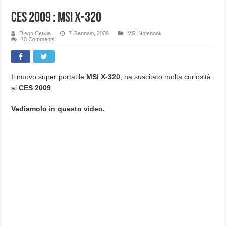
CES 2009 : MSI X-320
Diego Cervia
7 Gennaio, 2009
MSI Notebook
10 Comments
Il nuovo super portatile
MSI X-320
, ha suscitato molta curiosità
al
CES 2009
.
Vediamolo in questo video.