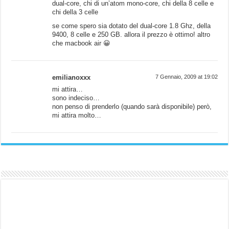
dual-core, chi di un’atom mono-core, chi della 8 celle e
chi della 3 celle
se come spero sia dotato del dual-core 1.8 Ghz, della
9400, 8 celle e 250 GB. allora il prezzo è ottimo! altro
che macbook air 😀
emilianoxxx
7 Gennaio, 2009 at 19:02
mi attira…
sono indeciso…
non penso di prenderlo (quando sarà disponibile) però,
mi attira molto…