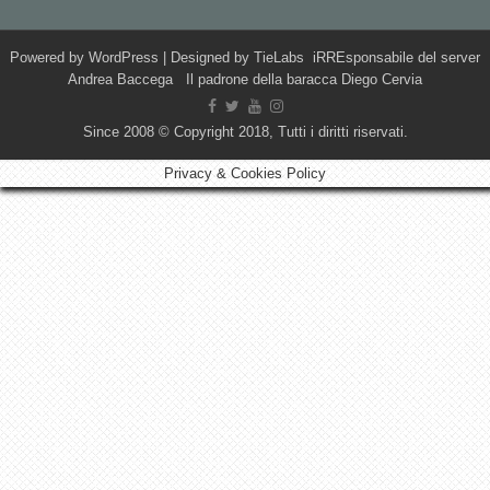
Powered by
WordPress
| Designed by
TieLabs
iRREsponsabile del server
Andrea Baccega Il padrone della baracca Diego Cervia
Since 2008 © Copyright 2018, Tutti i diritti riservati.
Privacy & Cookies Policy