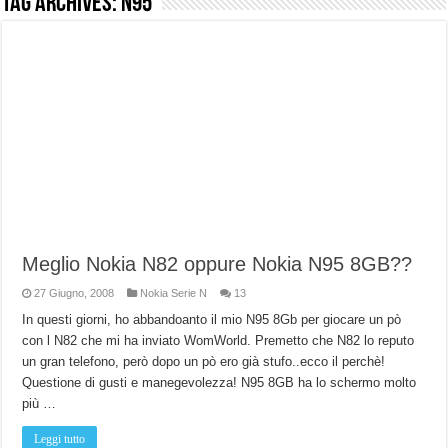
Tag Archives:
n95
NUASI B2-1: trascrizione e riassunti AI per le tue riunioni e lezioni universitarie
Dashcam 70mai A810 Lite: Piccola, 4K e molto efficace. Ecco come va in strada
NON Crederai a quanta LUCE fa questa Lampada Letour! – RECENSIONE
Cecotec Millor, recensione della mountain bike elettrica biammortizzata.
Chi l’ha detto che gli Open-Ear suonano male? Recensione EarFun Clip 2
BENKS OMNIWARRIOR: Più di un semplice vetro temperato!
Brondi Amico Vero 4G: Focus su SOS, sicurezza e controllo da remoto.
Brondi Amico VERO 4G : Focus su SOS e comandi da remoto
Meglio Nokia N82 oppure Nokia N95 8GB??
27 Giugno, 2008
Nokia Serie N
13
In questi giorni, ho abbandoanto il mio N95 8Gb per giocare un pò
con l N82 che mi ha inviato WomWorld. Premetto che N82 lo reputo
un gran telefono, però dopo un pò ero già stufo..ecco il perchè!
Questione di gusti e manegevolezza! N95 8GB ha lo schermo molto
più …
Leggi tutto