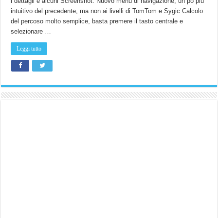
i dettagli e alcuni Screenshot. Nuovo menù di navigazione, un pò più
intuitivo del precedente, ma non ai livelli di TomTom e Sygic Calcolo
del percoso molto semplice, basta premere il tasto centrale e
selezionare …
Leggi tutto