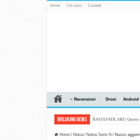
Home
Chi sono
Contatti
Recensioni
Droni
Android
Breaking News
BASTA FATICARE! Questo robo
PULISCE e SI SVUOTA DA S
Home
/
Nokia
/
Nokia Serie N
/
Nuovo aggior
NUASI B2-1: trascrizione e ri