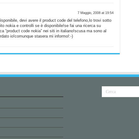
7 Maggio, 2008 at 19:54
sponibile, devi avere il product code del telefono,lo trovi sotto
sito nokia e controlli se è disponibile!se fai una ricerca su
ca “product code nokia” nei siti in italiano!scusa ma sono al
uardato io!comunque stasera mi informo!:-)