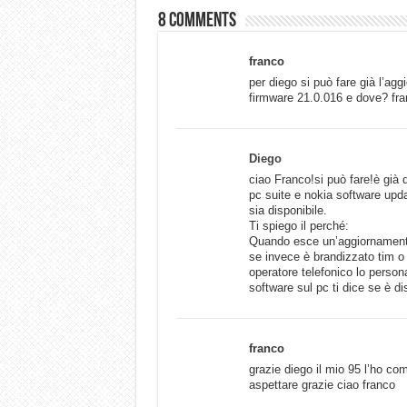
8 comments
franco
per diego si può fare già l’ag
firmware 21.0.016 e dove? fr
Diego
ciao Franco!si può fare!è già d
pc suite e nokia software upda
sia disponibile.
Ti spiego il perché:
Quando esce un’aggiornamento 
se invece è brandizzato tim o
operatore telefonico lo person
software sul pc ti dice se è di
franco
grazie diego il mio 95 l’ho c
aspettare grazie ciao franco