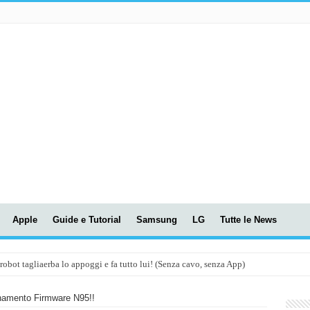
Apple
Guide e Tutorial
Samsung
LG
Tutte le News
t tagliaerba lo appoggi e fa tutto lui! (Senza cavo, senza App)
OLA! UWANT V600: Aspirapolvere senza fili con LASER VERDE!
namento Firmware N95!!
assunti AI per le tue riunioni e lezioni universitarie