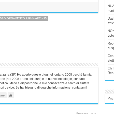
NUAS
riun
Dash
AGGIORNAMENTO FIRMWARE N95
effi
NON
Let
Rece
susp
Ceco
elet
Chi 
Rece
Sarzana (SP) Ho aperto questo blog nel lontano 2008 perchè la mia
ne (nel 2008 erano cellulari!) e le nuove tecnologie, con uno
motica. Metto a disposizione le mie conoscenze e cerco di aiutare
ropri device. Se hai bisogno di qualche informazione, contattami!
one
Priv
Prossima