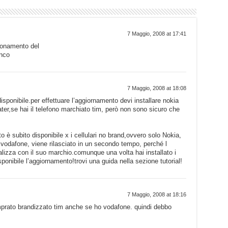
7 Maggio, 2008 at 17:41
gionamento del
anco
7 Maggio, 2008 at 18:08
isponibile.per effettuare l’aggiornamento devi installare nokia
ter,se hai il telefono marchiato tim, però non sono sicuro che
è subito disponibile x i cellulari no brand,ovvero solo Nokia,
 vodafone, viene rilasciato in un secondo tempo, perché l
alizza con il suo marchio.comunque una volta hai installato i
sponibile l’aggiornamento!trovi una guida nella sezione tutorial!
7 Maggio, 2008 at 18:16
omprato brandizzato tim anche se ho vodafone. quindi debbo