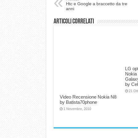
Htc e Google a braccetto da tre
anni
Articoli correlati
LG op
Nokia
Galaxy
by Ce
21 Ot
Video Recensione Nokia N8
by Batista70phone
1 Novembre, 2010