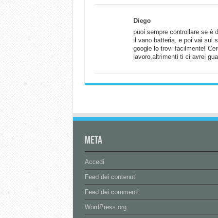
Diego
puoi sempre controllare se è di
il vano batteria, e poi vai sul 
google lo trovi facilmente! Cer
lavoro,altrimenti ti ci avrei g
Meta
Accedi
Feed dei contenuti
Feed dei commenti
WordPress.org