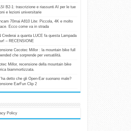
I B2-1: trascrizione e riassunti AI per le tue
ioni e lezioni universitarie
cam 70mai A810 Lite: Piccola, 4K e molto
cace. Ecco come va in strada
 Crederai a quanta LUCE fa questa Lampada
our! – RECENSIONE
nsione Cecotec Millor : la mountain bike full
ended che sorprende per versatilità.
tec Millor, recensione della mountain bike
trica biammortizzata.
l’ha detto che gli Open-Ear suonano male?
nsione EarFun Clip 2
acy Policy