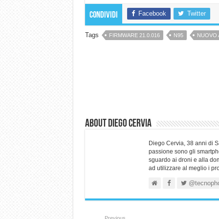
Facebook
Twitter
Condividi
Tags
FIRMWARE 21.0.016
N95
NUOVO 
About Diego Cervia
Diego Cervia, 38 anni di 
passione sono gli smartpho
sguardo ai droni e alla do
ad utilizzare al meglio i p
@tecnoph
Previous