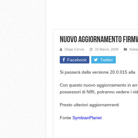
Dashcam 70mai A810 Lite: Pi
NON Crederai a quanta LU
Cecotec Millor, recensione 
Nuovo aggiornamento Firmw
Chi l’ha detto che gli Ope
BENKS OMNIWARRIOR: Più d
Diego Cervia
15 Marzo, 2008
Nokia
Brondi Amico Vero 4G: Focus
Facebook
Twitter
Brondi Amico VERO 4G : Fo
Si passerà dalla versione 20.0.015 alla
Con questo nuovo aggiornamento in arrivo
possessori di N95, potranno vedere i vid
Presto ulteriori aggiornamrenti
Fonte
SymbianPlanet