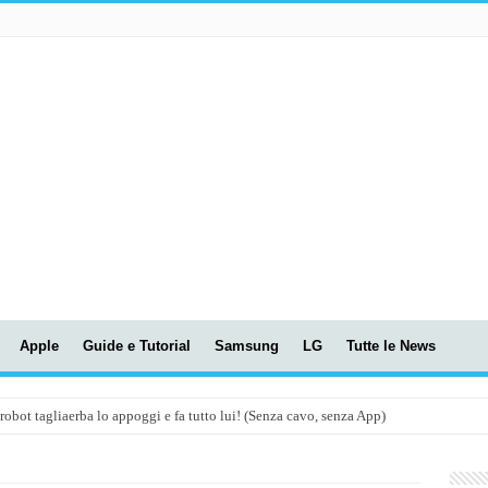
Apple
Guide e Tutorial
Samsung
LG
Tutte le News
t tagliaerba lo appoggi e fa tutto lui! (Senza cavo, senza App)
OLA! UWANT V600: Aspirapolvere senza fili con LASER VERDE!
assunti AI per le tue riunioni e lezioni universitarie