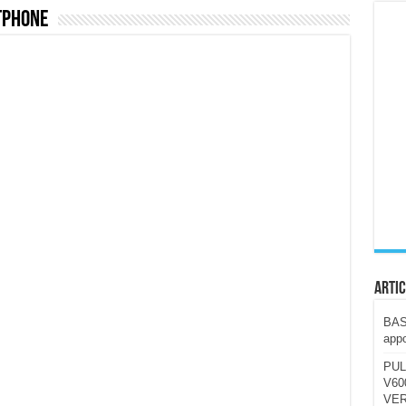
tphone
ccola, 4K e molto efficace. Ecco come va in strada
CE fa questa Lampada Letour! – RECENSIONE
della mountain bike elettrica biammortizzata.
n-Ear suonano male? Recensione EarFun Clip 2
i un semplice vetro temperato!
 su SOS, sicurezza e controllo da remoto.
cus su SOS e comandi da remoto
Artic
BAST
appo
PUL
V600
VER