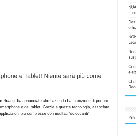
NUAS
riun
Dash
effi
NON
Let
Rece
susp
Ceco
elet
phone e Tablet! Niente sarà più come
Chi 
Rece
n Huang, ha annunciato che l’azienda ha intenzione di portare
smartphone e dei tablet. Grazie a questa tecnologia, associata
pplicazioni più complesse con risultati “scioccanti”
Priv