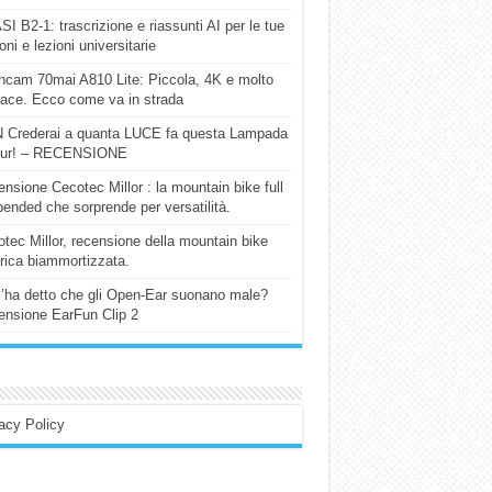
I B2-1: trascrizione e riassunti AI per le tue
ioni e lezioni universitarie
cam 70mai A810 Lite: Piccola, 4K e molto
cace. Ecco come va in strada
 Crederai a quanta LUCE fa questa Lampada
our! – RECENSIONE
nsione Cecotec Millor : la mountain bike full
ended che sorprende per versatilità.
tec Millor, recensione della mountain bike
trica biammortizzata.
l’ha detto che gli Open-Ear suonano male?
nsione EarFun Clip 2
acy Policy