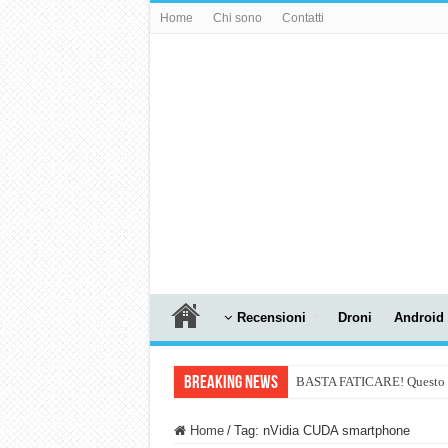
Home
Chi sono
Contatti
Recensioni
Droni
Android
Breaking News
BASTA FATICARE! Questo robo
PULISCE e SI SVUOTA DA S
Home
/
Tag:
nVidia CUDA smartphone
NUASI B2-1: trascrizione e ri