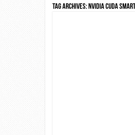
Tag Archives:
nVidia CUDA smar
Dashcam 70mai A810 Lite: Pi
NON Crederai a quanta LU
Cecotec Millor, recensione 
Chi l’ha detto che gli Ope
BENKS OMNIWARRIOR: Più d
Brondi Amico Vero 4G: Focus
Brondi Amico VERO 4G : Fo