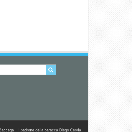
accega Il padrone della baracca Diego Cervia