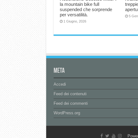
la mountain bike full
trepp
suspended che sorprende
apertu
per versatilità.
5 Gen
1 Giugno, 2026
Meta
Accedi
Feed dei contenuti
Feed dei commenti
WordPress.org
Powe