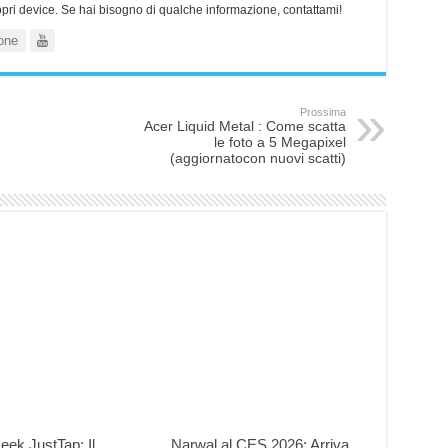
ropri device. Se hai bisogno di qualche informazione, contattami!
one
Prossima
Acer Liquid Metal : Come scatta
le foto a 5 Megapixel
(aggiornatocon nuovi scatti)
eek JustTap: Il
Narwal al CES 2026: Arriva