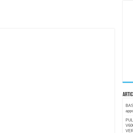
ccola, 4K e molto efficace. Ecco come va in strada
CE fa questa Lampada Letour! – RECENSIONE
della mountain bike elettrica biammortizzata.
n-Ear suonano male? Recensione EarFun Clip 2
i un semplice vetro temperato!
 su SOS, sicurezza e controllo da remoto.
cus su SOS e comandi da remoto
Artic
BAST
appo
PUL
V600
VER