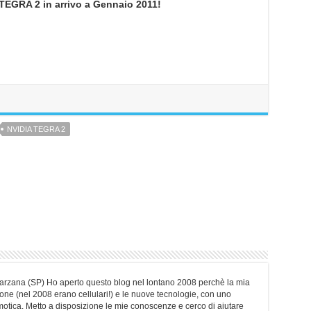
TEGRA 2 in arrivo a Gennaio 2011!
NVIDIA TEGRA 2
Sarzana (SP) Ho aperto questo blog nel lontano 2008 perchè la mia
ne (nel 2008 erano cellulari!) e le nuove tecnologie, con uno
motica. Metto a disposizione le mie conoscenze e cerco di aiutare