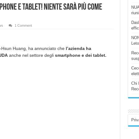
phone e Tablet! Niente sarà più come
NUAS
riun
Dash
ws
1 Comment
effi
NON
Let
-Hsun Huang, ha annunciato che
l’azienda ha
Rece
CUDA
anche nel settore degli
smartphone e dei tablet.
susp
Ceco
elet
Chi 
Rece
Priv