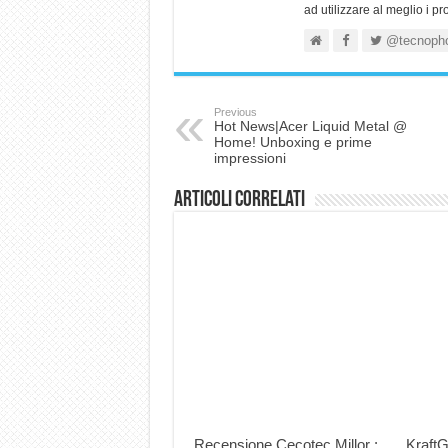
ad utilizzare al meglio i p
@tecnoph
Previous
Hot News|Acer Liquid Metal @
Home! Unboxing e prime
impressioni
Articoli correlati
Recensione Cecotec Millor :
KraftG