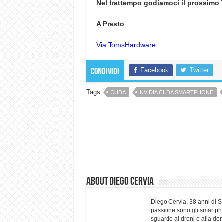
Nel frattempo godiamoci il prossimo 
A Presto
Via TomsHardware
Facebook
Twitter
Condividi
Tags
CUDA
NVIDIA CUDA SMARTPHONE
About Diego Cervia
Diego Cervia, 38 anni di 
passione sono gli smartpho
sguardo ai droni e alla do