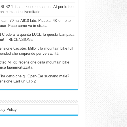
I B2-1: trascrizione e riassunti AI per le tue
ioni e lezioni universitarie
cam 70mai A810 Lite: Piccola, 4K e molto
cace. Ecco come va in strada
 Crederai a quanta LUCE fa questa Lampada
our! – RECENSIONE
nsione Cecotec Millor : la mountain bike full
ended che sorprende per versatilità.
tec Millor, recensione della mountain bike
trica biammortizzata.
l’ha detto che gli Open-Ear suonano male?
nsione EarFun Clip 2
acy Policy