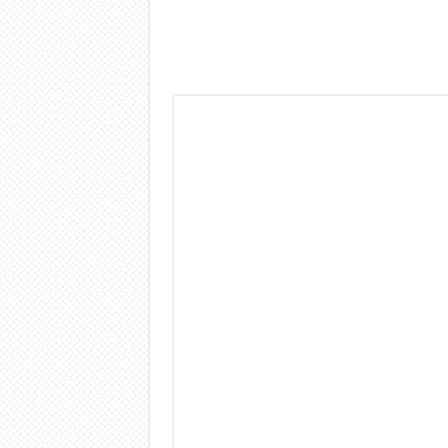
Dashcam 70mai A810 Lite: Pi
NON Crederai a quanta LU
Cecotec Millor, recensione 
Chi l’ha detto che gli Ope
BENKS OMNIWARRIOR: Più d
Brondi Amico Vero 4G: Focus
Brondi Amico VERO 4G : Fo