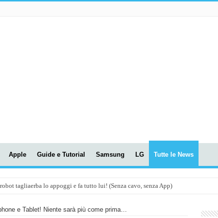
Apple
Guide e Tutorial
Samsung
LG
Tutte le News
t tagliaerba lo appoggi e fa tutto lui! (Senza cavo, senza App)
OLA! UWANT V600: Aspirapolvere senza fili con LASER VERDE!
phone e Tablet! Niente sarà più come prima…
assunti AI per le tue riunioni e lezioni universitarie