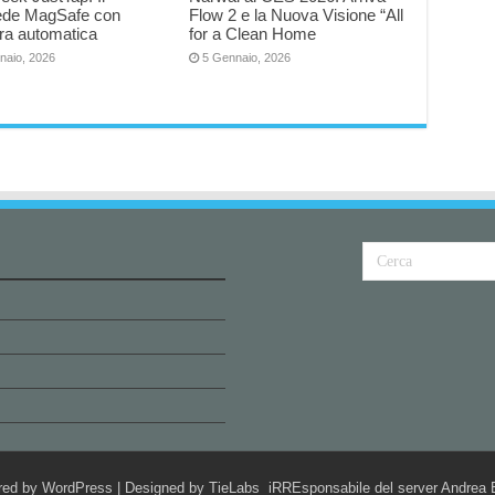
iede MagSafe con
Flow 2 e la Nuova Visione “All
ra automatica
for a Clean Home
naio, 2026
5 Gennaio, 2026
red by
WordPress
| Designed by
TieLabs
iRREsponsabile del server Andrea B