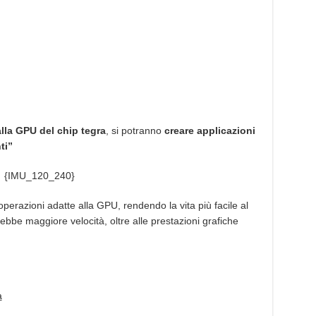
lla GPU del chip tegra
, si potranno
creare applicazioni
ti”
{IMU_120_240}
operazioni adatte alla GPU, rendendo la vita più facile al
bbe maggiore velocità, oltre alle prestazioni grafiche
a