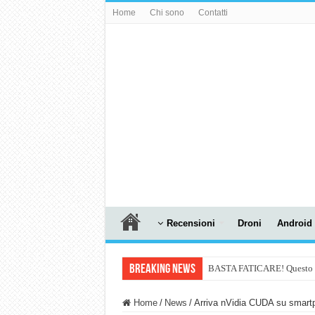
Home
Chi sono
Contatti
Recensioni
Droni
Android
Breaking News
BASTA FATICARE! Questo robo
PULISCE e SI SVUOTA DA S
Home
/
News
/
Arriva nVidia CUDA su smart
NUASI B2-1: trascrizione e ri