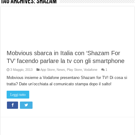
Tag Archives:
shazam
NUASI B2-1: trascrizione e riassunti AI per le tue riunioni e lezioni universitarie
Dashcam 70mai A810 Lite: Piccola, 4K e molto efficace. Ecco come va in strada
NON Crederai a quanta LUCE fa questa Lampada Letour! – RECENSIONE
Cecotec Millor, recensione della mountain bike elettrica biammortizzata.
Chi l’ha detto che gli Open-Ear suonano male? Recensione EarFun Clip 2
Mobvious sbarca in Italia con ‘Shazam For
BENKS OMNIWARRIOR: Più di un semplice vetro temperato!
TV’ facendo parlare la tv con gli smartphone
Brondi Amico Vero 4G: Focus su SOS, sicurezza e controllo da remoto.
3 Maggio, 2013
App Store
,
News
,
Play Store
,
Vodafone
1
Brondi Amico VERO 4G : Focus su SOS e comandi da remoto
Mobvious insieme a Vodafone presentano Shazam for TV! Di cosa si
tratta? Date un’occhiata al comunicato stampa dopo il salto!
Leggi tutto