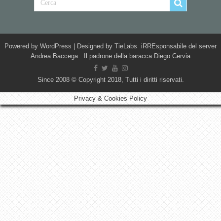
Powered by
WordPress
| Designed by
TieLabs
iRREsponsabile del server
Andrea Baccega Il padrone della baracca Diego Cervia
Since 2008 © Copyright 2018, Tutti i diritti riservati.
Privacy & Cookies Policy