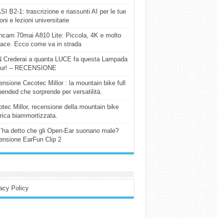
I B2-1: trascrizione e riassunti AI per le tue
ioni e lezioni universitarie
cam 70mai A810 Lite: Piccola, 4K e molto
cace. Ecco come va in strada
 Crederai a quanta LUCE fa questa Lampada
our! – RECENSIONE
nsione Cecotec Millor : la mountain bike full
ended che sorprende per versatilità.
tec Millor, recensione della mountain bike
trica biammortizzata.
l’ha detto che gli Open-Ear suonano male?
nsione EarFun Clip 2
acy Policy