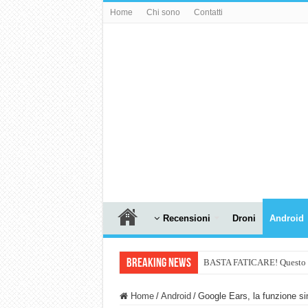
Home
Chi sono
Contatti
Recensioni
Droni
Android
Breaking News
BASTA FATICARE! Questo robo
PULISCE e SI SVUOTA DA S
Home
/
Android
/
Google Ears, la funzione si
NUASI B2-1: trascrizione e ri