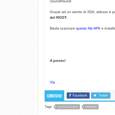
SoundHound.
Grazie ad un utente di XDA, adesso è pos
del ROOT.
Basta scaricare
questo file APK
e installa
A presto!
Via
Facebook
Twitter
Condividi
Tags
GOOGLE EARS
SHAZAM