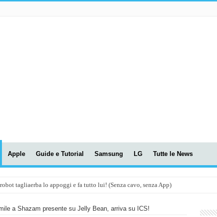
Apple
Guide e Tutorial
Samsung
LG
Tutte le News
t tagliaerba lo appoggi e fa tutto lui! (Senza cavo, senza App)
OLA! UWANT V600: Aspirapolvere senza fili con LASER VERDE!
mile a Shazam presente su Jelly Bean, arriva su ICS!
assunti AI per le tue riunioni e lezioni universitarie