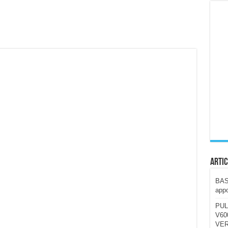
ccola, 4K e molto efficace. Ecco come va in strada
CE fa questa Lampada Letour! – RECENSIONE
della mountain bike elettrica biammortizzata.
n-Ear suonano male? Recensione EarFun Clip 2
i un semplice vetro temperato!
 su SOS, sicurezza e controllo da remoto.
cus su SOS e comandi da remoto
Artic
BAST
appo
PUL
V600
VER