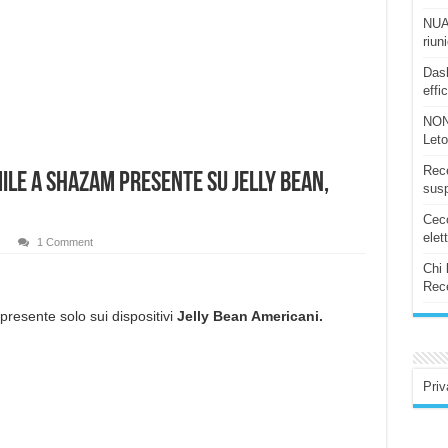
NUAS
riun
Dash
effi
NON
Let
Rece
mile a Shazam presente su Jelly Bean,
susp
Ceco
elet
1 Comment
Chi 
Rece
resente solo sui dispositivi
Jelly Bean Americani.
Priv