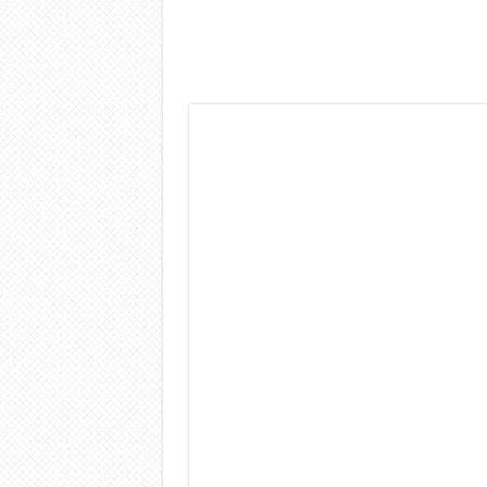
Dashcam 70mai A810 Lite: Pi
NON Crederai a quanta LU
Cecotec Millor, recensione 
Chi l’ha detto che gli Ope
BENKS OMNIWARRIOR: Più d
Brondi Amico Vero 4G: Focus
Brondi Amico VERO 4G : Fo