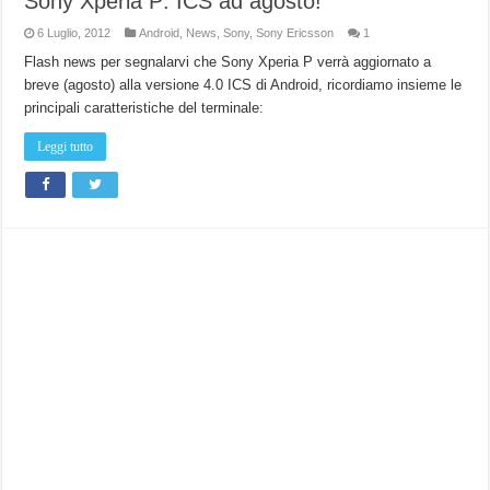
Sony Xperia P: ICS ad agosto!
6 Luglio, 2012
Android
,
News
,
Sony
,
Sony Ericsson
1
Flash news per segnalarvi che Sony Xperia P verrà aggiornato a
breve (agosto) alla versione 4.0 ICS di Android, ricordiamo insieme le
principali caratteristiche del terminale:
Leggi tutto