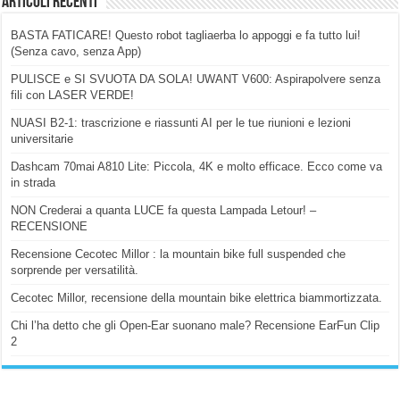
Articoli Recenti
BASTA FATICARE! Questo robot tagliaerba lo appoggi e fa tutto lui!
(Senza cavo, senza App)
PULISCE e SI SVUOTA DA SOLA! UWANT V600: Aspirapolvere senza
fili con LASER VERDE!
NUASI B2-1: trascrizione e riassunti AI per le tue riunioni e lezioni
universitarie
Dashcam 70mai A810 Lite: Piccola, 4K e molto efficace. Ecco come va
in strada
NON Crederai a quanta LUCE fa questa Lampada Letour! –
RECENSIONE
Recensione Cecotec Millor : la mountain bike full suspended che
sorprende per versatilità.
Cecotec Millor, recensione della mountain bike elettrica biammortizzata.
Chi l’ha detto che gli Open-Ear suonano male? Recensione EarFun Clip
2