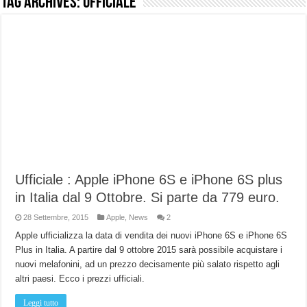
Tag Archives:
ufficiale
NUASI B2-1: trascrizione e riassunti AI per le tue riunioni e lezioni universitarie
Dashcam 70mai A810 Lite: Piccola, 4K e molto efficace. Ecco come va in strada
NON Crederai a quanta LUCE fa questa Lampada Letour! – RECENSIONE
Cecotec Millor, recensione della mountain bike elettrica biammortizzata.
Chi l’ha detto che gli Open-Ear suonano male? Recensione EarFun Clip 2
BENKS OMNIWARRIOR: Più di un semplice vetro temperato!
Brondi Amico Vero 4G: Focus su SOS, sicurezza e controllo da remoto.
Brondi Amico VERO 4G : Focus su SOS e comandi da remoto
Ufficiale : Apple iPhone 6S e iPhone 6S plus
in Italia dal 9 Ottobre. Si parte da 779 euro.
28 Settembre, 2015
Apple
,
News
2
Apple ufficializza la data di vendita dei nuovi iPhone 6S e iPhone 6S
Plus in Italia. A partire dal 9 ottobre 2015 sarà possibile acquistare i
nuovi melafonini, ad un prezzo decisamente più salato rispetto agli
altri paesi. Ecco i prezzi ufficiali.
Leggi tutto