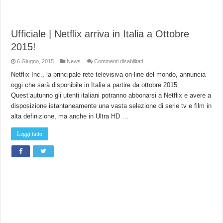
Ufficiale | Netflix arriva in Italia a Ottobre
2015!
su
6 Giugno, 2015
News
Commenti disabilitati
Ufficiale
|
Netflix Inc., la principale rete televisiva on-line del mondo, annuncia
Netflix
oggi che sarà disponibile in Italia a partire da ottobre 2015.
arriva
in
Quest’autunno gli utenti italiani potranno abbonarsi a Netflix e avere a
Italia
a
disposizione istantaneamente una vasta selezione di serie tv e film in
Ottobre
2015!
alta definizione, ma anche in Ultra HD …
Leggi tutto