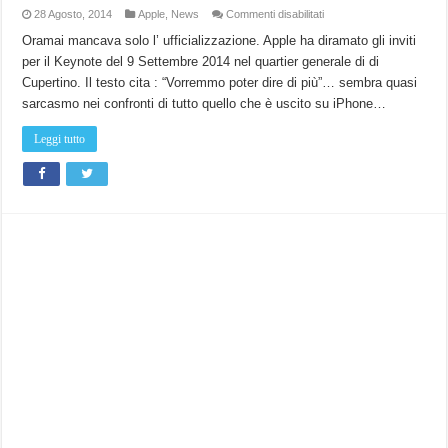
su
28 Agosto, 2014
Apple
,
News
Commenti disabilitati
Evento
Apple
Oramai mancava solo l’ ufficializzazione. Apple ha diramato gli inviti
il
per il Keynote del 9 Settembre 2014 nel quartier generale di di
9
Settembre
Cupertino. Il testo cita : “Vorremmo poter dire di più”… sembra quasi
2014:
Scatta
sarcasmo nei confronti di tutto quello che è uscito su iPhone…
l’
ora
X
Leggi tutto
di
iPhone
6!