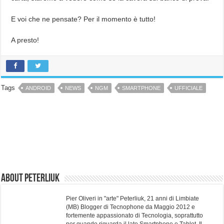
E voi che ne pensate? Per il momento è tutto!
A presto!
Tags
ANDROID
NEWS
NGM
SMARTPHONE
UFFICIALE
About Peterliuk
Pier Oliveri in "arte" Peterliuk, 21 anni di Limbiate
(MB) Blogger di Tecnophone da Maggio 2012 e
fortemente appassionato di Tecnologia, soprattutto
per quando riguarda il lato Smartphone e Tablet. Il