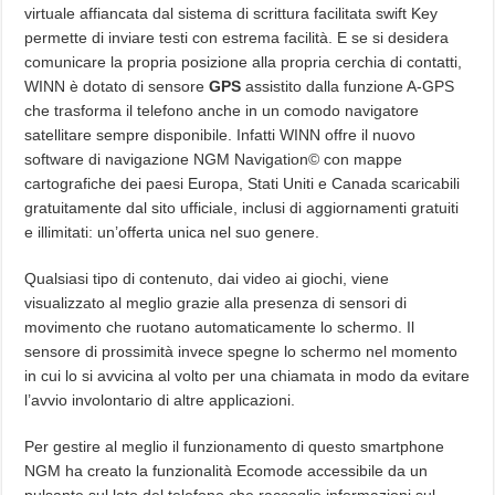
virtuale affiancata dal sistema di scrittura facilitata swift Key
permette di inviare testi con estrema facilità. E se si desidera
comunicare la propria posizione alla propria cerchia di contatti,
WINN è dotato di sensore
GPS
assistito dalla funzione A-GPS
che trasforma il telefono anche in un comodo navigatore
satellitare sempre disponibile. Infatti WINN offre il nuovo
software di navigazione NGM Navigation© con mappe
cartografiche dei paesi Europa, Stati Uniti e Canada scaricabili
gratuitamente dal sito ufficiale, inclusi di aggiornamenti gratuiti
e illimitati: un’offerta unica nel suo genere.
Qualsiasi tipo di contenuto, dai video ai giochi, viene
visualizzato al meglio grazie alla presenza di sensori di
movimento che ruotano automaticamente lo schermo. Il
sensore di prossimità invece spegne lo schermo nel momento
in cui lo si avvicina al volto per una chiamata in modo da evitare
l’avvio involontario di altre applicazioni.
Per gestire al meglio il funzionamento di questo smartphone
NGM ha creato la funzionalità Ecomode accessibile da un
pulsante sul lato del telefono che raccoglie informazioni sul