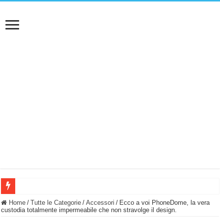
BASTA FATICARE! Questo robot tagliaerba lo appoggi e fa tutto lui! (Senza cav
Home
/
Tutte le Categorie
/
Accessori
/
Ecco a voi PhoneDome, la vera
custodia totalmente impermeabile che non stravolge il design.
PULISCE e SI SVUOTA DA SOLA! UWANT V600: Aspirapolvere senza fili con