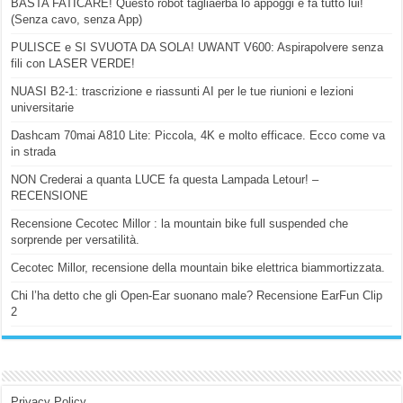
BASTA FATICARE! Questo robot tagliaerba lo appoggi e fa tutto lui!
(Senza cavo, senza App)
PULISCE e SI SVUOTA DA SOLA! UWANT V600: Aspirapolvere senza
fili con LASER VERDE!
NUASI B2-1: trascrizione e riassunti AI per le tue riunioni e lezioni
universitarie
Dashcam 70mai A810 Lite: Piccola, 4K e molto efficace. Ecco come va
in strada
NON Crederai a quanta LUCE fa questa Lampada Letour! –
RECENSIONE
Recensione Cecotec Millor : la mountain bike full suspended che
sorprende per versatilità.
Cecotec Millor, recensione della mountain bike elettrica biammortizzata.
Chi l’ha detto che gli Open-Ear suonano male? Recensione EarFun Clip
2
Privacy Policy