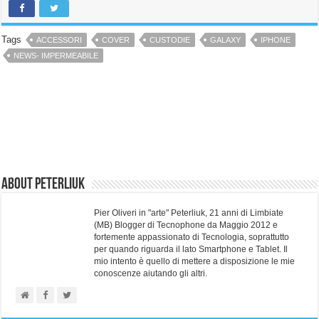
Tags
ACCESSORI
COVER
CUSTODIE
GALAXY
IPHONE
NEWS- IMPERMEABILE
About Peterliuk
Pier Oliveri in "arte" Peterliuk, 21 anni di Limbiate
(MB) Blogger di Tecnophone da Maggio 2012 e
fortemente appassionato di Tecnologia, soprattutto
per quando riguarda il lato Smartphone e Tablet. Il
mio intento è quello di mettere a disposizione le mie
conoscenze aiutando gli altri.