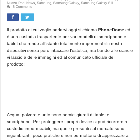
Nuovo iPad
,
News
,
Samsung
,
Samsung Galaxy
,
Samsung Galaxy S II
8 Comments
Il prodotto di cui voglio parlarvi oggi si chiama
PhoneDome
ed
è una custodia traspartente per vari modelli di smartphone e
tablet che rende all’istante totalmente impermeabili i nostri
dispositivi senza peró intaccare l’estetica, ma bando alle ciancie
vi lascio a delle immagini ed al comunicato ufficiale del
prodotto:
Acqua, polvere e unto sono nemici giurati di tablet e
smartphone. Per proteggere i propri device si può ricorrere a
custodie impermeabili, ma quelle presenti sul mercato sono
ingombranti, poco pratiche e non permettono di apprezzare a