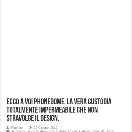
Ecco a voi PhoneDome, la vera custodia
totalmente impermeabile che non
stravolge il design.
Peterliuk
19 Giugno, 2012
Accessori
,
Android
,
Apple iPad 2
,
Apple iPhone 4
,
Apple iPhone 4S
,
Apple